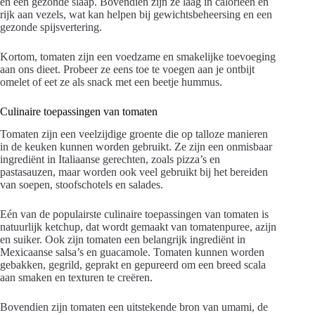
en een gezonde slaap. Bovendien zijn ze laag in calorieën en
rijk aan vezels, wat kan helpen bij gewichtsbeheersing en een
gezonde spijsvertering.
Kortom, tomaten zijn een voedzame en smakelijke toevoeging
aan ons dieet. Probeer ze eens toe te voegen aan je ontbijt
omelet of eet ze als snack met een beetje hummus.
Culinaire toepassingen van tomaten
Tomaten zijn een veelzijdige groente die op talloze manieren
in de keuken kunnen worden gebruikt. Ze zijn een onmisbaar
ingrediënt in Italiaanse gerechten, zoals pizza’s en
pastasauzen, maar worden ook veel gebruikt bij het bereiden
van soepen, stoofschotels en salades.
Eén van de populairste culinaire toepassingen van tomaten is
natuurlijk ketchup, dat wordt gemaakt van tomatenpuree, azijn
en suiker. Ook zijn tomaten een belangrijk ingrediënt in
Mexicaanse salsa’s en guacamole. Tomaten kunnen worden
gebakken, gegrild, geprakt en gepureerd om een breed scala
aan smaken en texturen te creëren.
Bovendien zijn tomaten een uitstekende bron van umami, de