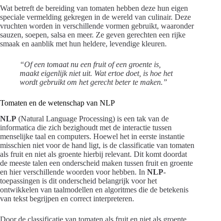
Wat betreft de bereiding van tomaten hebben deze hun eigen
speciale vermelding gekregen in de wereld van culinair. Deze
vruchten worden in verschillende vormen gebruikt, waaronder
sauzen, soepen, salsa en meer. Ze geven gerechten een rijke
smaak en aanblik met hun heldere, levendige kleuren.
“Of een tomaat nu een fruit of een groente is,
maakt eigenlijk niet uit. Wat ertoe doet, is hoe het
wordt gebruikt om het gerecht beter te maken.”
Tomaten en de wetenschap van NLP
NLP
(Natural Language Processing) is een tak van de
informatica die zich bezighoudt met de interactie tussen
menselijke taal en computers. Hoewel het in eerste instantie
misschien niet voor de hand ligt, is de classificatie van tomaten
als fruit en niet als groente hierbij relevant. Dit komt doordat
de meeste talen een onderscheid maken tussen fruit en groente
en hier verschillende woorden voor hebben. In
NLP
-
toepassingen is dit onderscheid belangrijk voor het
ontwikkelen van taalmodellen en algoritmes die de betekenis
van tekst begrijpen en correct interpreteren.
Door de classificatie van tomaten als fruit en niet als groente,