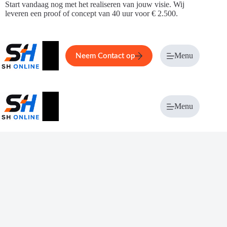
Ga
Start vandaag nog met het realiseren van jouw visie. Wij
naar
leveren een proof of concept van 40 uur voor € 2.500.
de
inhoud
Home
Service
Over ons
Menu
Magazi
Neem Contact op
Menu