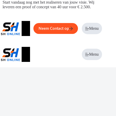
Ga
Start vandaag nog met het realiseren van jouw visie. Wij
naar
leveren een proof of concept van 40 uur voor € 2.500.
de
inhoud
Home
Service
Over ons
Menu
Magazi
Neem Contact op
Menu