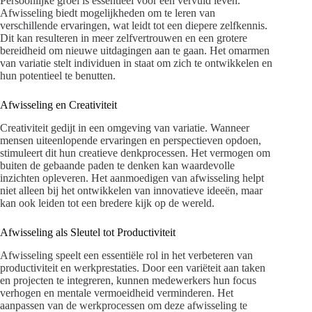
Persoonlijke groei is essentieel voor een vervuld leven.
Afwisseling biedt mogelijkheden om te leren van
verschillende ervaringen, wat leidt tot een diepere zelfkennis.
Dit kan resulteren in meer zelfvertrouwen en een grotere
bereidheid om nieuwe uitdagingen aan te gaan. Het omarmen
van variatie stelt individuen in staat om zich te ontwikkelen en
hun potentieel te benutten.
Afwisseling en Creativiteit
Creativiteit gedijt in een omgeving van variatie. Wanneer
mensen uiteenlopende ervaringen en perspectieven opdoen,
stimuleert dit hun creatieve denkprocessen. Het vermogen om
buiten de gebaande paden te denken kan waardevolle
inzichten opleveren. Het aanmoedigen van afwisseling helpt
niet alleen bij het ontwikkelen van innovatieve ideeën, maar
kan ook leiden tot een bredere kijk op de wereld.
Afwisseling als Sleutel tot Productiviteit
Afwisseling speelt een essentiële rol in het verbeteren van
productiviteit en werkprestaties. Door een variëteit aan taken
en projecten te integreren, kunnen medewerkers hun focus
verhogen en mentale vermoeidheid verminderen. Het
aanpassen van de werkprocessen om deze afwisseling te