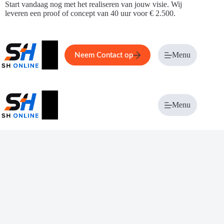
Ga
Start vandaag nog met het realiseren van jouw visie. Wij
naar
leveren een proof of concept van 40 uur voor € 2.500.
de
inhoud
Home
Service
Over ons
Menu
Magazi
Neem Contact op
Menu