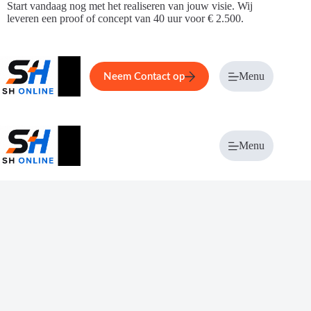
Ga
Start vandaag nog met het realiseren van jouw visie. Wij
naar
leveren een proof of concept van 40 uur voor € 2.500.
de
inhoud
Home
Service
Over ons
Menu
Magazi
Neem Contact op
Menu