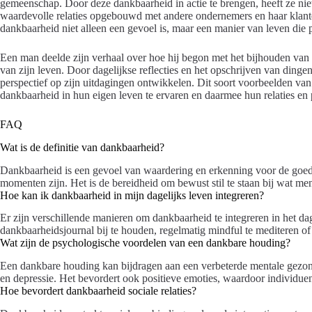
gemeenschap. Door deze dankbaarheid in actie te brengen, heeft ze niet
waardevolle relaties opgebouwd met andere ondernemers en haar klante
dankbaarheid niet alleen een gevoel is, maar een manier van leven die 
Een man deelde zijn verhaal over hoe hij begon met het bijhouden van
van zijn leven. Door dagelijkse reflecties en het opschrijven van ding
perspectief op zijn uitdagingen ontwikkelen. Dit soort voorbeelden va
dankbaarheid in hun eigen leven te ervaren en daarmee hun relaties en 
FAQ
Wat is de definitie van dankbaarheid?
Dankbaarheid is een gevoel van waardering en erkenning voor de goede 
momenten zijn. Het is de bereidheid om bewust stil te staan bij wat men
Hoe kan ik dankbaarheid in mijn dagelijks leven integreren?
Er zijn verschillende manieren om dankbaarheid te integreren in het da
dankbaarheidsjournal bij te houden, regelmatig mindful te mediteren of
Wat zijn de psychologische voordelen van een dankbare houding?
Een dankbare houding kan bijdragen aan een verbeterde mentale gezo
en depressie. Het bevordert ook positieve emoties, waardoor individue
Hoe bevordert dankbaarheid sociale relaties?