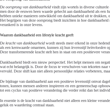
De
oorsprong van dankbaarheid
vindt zijn wortels in diverse culturel
men door de eeuwen heen waarde gehecht aan dankbaarheid als een fun
hebben unieke manieren ontwikkeld om dankbaarheid uit te drukken, of he
Het begrijpen van deze oorsprong biedt inzichten in hoe dankbaarheid ni
verankerd is in onze levens.
Waarom dankbaarheid een lifestyle kracht geeft
De
kracht van dankbaarheid
wordt steeds meer erkend in onze hedend
als een kernwaarde omarmen, kunnen zij hun
levensstijl beïnvloeden
op
Deze transformerende kracht stelt hen in staat om een positievere verand
Dankbaarheid biedt een nieuw perspectief. Het helpt mensen om negatiev
wat echt belangrijk is. Door de focus te verschuiven van tekorten naar
vervuld. Deze shift kan niet alleen persoonlijke relaties verbeteren, ma
De bijdrage van dankbaarheid aan een positieve levensstijl omvat dagel
tonen, kunnen mensen anderen inspireren en een gemeenschap opbouwen 
tot een cyclus van positieve verandering die verder reikt dan het individ
In essentie is de kracht van dankbaarheid niet alleen een kleine verande
geluk en waardering centraal staan.