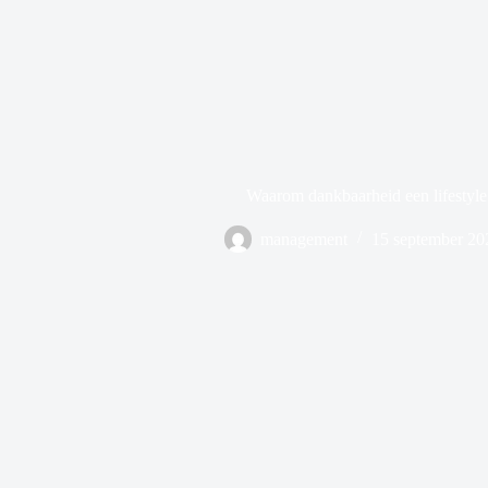
Waarom dankbaarheid een lifestyle 
management
15 september 20