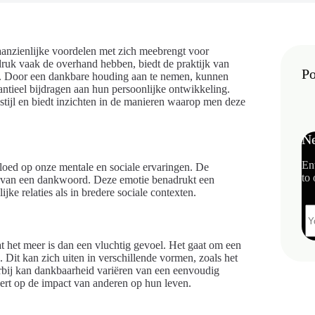
e aanzienlijke voordelen met zich meebrengt voor
druk vaak de overhand hebben, biedt de praktijk van
Po
n. Door een dankbare houding aan te nemen, kunnen
antieel bijdragen aan hun persoonlijke ontwikkeling.
sstijl en biedt inzichten in de manieren waarop men deze
Ne
En
nvloed op onze mentale en sociale ervaringen. De
to 
n van een dankwoord. Deze emotie benadrukt een
ke relaties als in bredere sociale contexten.
t het meer is dan een vluchtig gevoel. Het gaat om een
Dit kan zich uiten in verschillende vormen, zoals het
rbij kan dankbaarheid variëren van een eenvoudig
ert op de impact van anderen op hun leven.