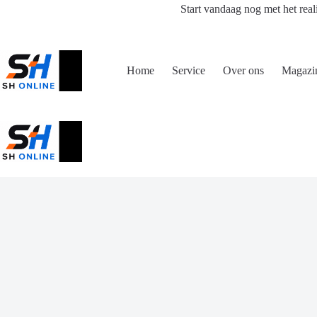
Ga
Start vandaag nog met het real
naar
de
inhoud
Home
Service
Over ons
Magazi