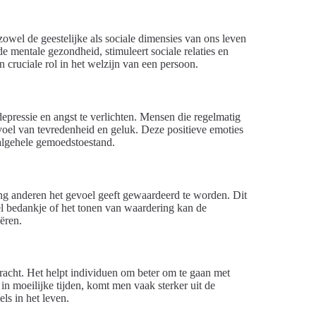
 zowel de geestelijke als sociale dimensies van ons leven
e mentale gezondheid, stimuleert sociale relaties en
n cruciale rol in het welzijn van een persoon.
ressie en angst te verlichten. Mensen die regelmatig
voel van tevredenheid en geluk. Deze positieve emoties
 algehele gemoedstoestand.
ing anderen het gevoel geeft gewaardeerd te worden. Dit
el bedankje of het tonen van waardering kan de
ëren.
racht. Het helpt individuen om beter om te gaan met
n moeilijke tijden, komt men vaak sterker uit de
ls in het leven.