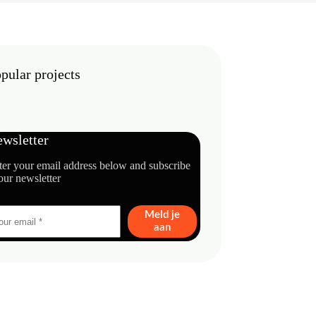
pular projects
wsletter
ter your email address below and subscribe
our newsletter
Meld je
aan