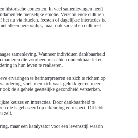
e en historische contexten. In veel samenlevingen heeft
damentele menselijke emotie. Verschillende culturen
t nu via rituelen, feesten of dagelijkse interacties is.
et alleen persoonlijk, maar ook sociaal en cultureel
aagse samenleving. Wanneer individuen dankbaarheid
 manieren die voorheen misschien ondenkbaar leken.
ering in hun leven te realiseren.
e ervaringen te herinterpreteren en zich te richten op
 waardering, voelt men zich vaak gelukkiger en meer
ar ook de algehele geestelijke gezondheid versterken.
ijkse keuzes en interacties. Door dankbaarheid te
die is gebaseerd op erkenning en respect. Dit leidt
u zelf.
ring, maar een katalysator voor een levensstijl waarin