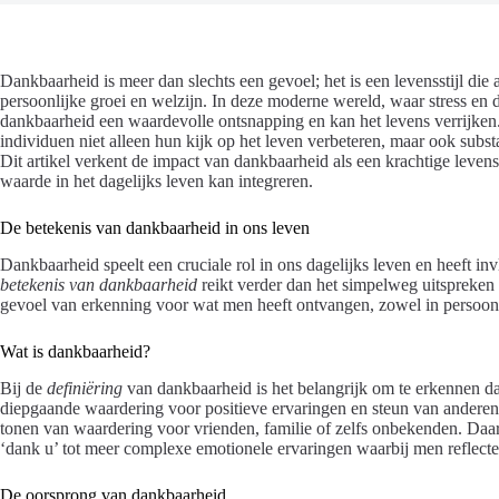
Dankbaarheid is meer dan slechts een gevoel; het is een levensstijl di
persoonlijke groei en welzijn. In deze moderne wereld, waar stress en 
dankbaarheid een waardevolle ontsnapping en kan het levens verrijke
individuen niet alleen hun kijk op het leven verbeteren, maar ook subst
Dit artikel verkent de impact van dankbaarheid als een krachtige leven
waarde in het dagelijks leven kan integreren.
De betekenis van dankbaarheid in ons leven
Dankbaarheid speelt een cruciale rol in ons dagelijks leven en heeft i
betekenis van dankbaarheid
reikt verder dan het simpelweg uitspreke
gevoel van erkenning voor wat men heeft ontvangen, zowel in persoonlij
Wat is dankbaarheid?
Bij de
definiëring
van dankbaarheid is het belangrijk om te erkennen da
diepgaande waardering voor positieve ervaringen en steun van anderen. 
tonen van waardering voor vrienden, familie of zelfs onbekenden. Daa
‘dank u’ tot meer complexe emotionele ervaringen waarbij men reflecte
De oorsprong van dankbaarheid