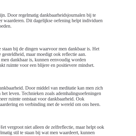
zijn. Door regelmatig dankbaarheidsjournalen bij te
 waarderen. Dit dagelijkse oefening helpt individuen
oeden.
 staan bij de dingen waarvoor men dankbaar is. Het
e gesteldheid, maar moedigt ook reflectie aan.
or men dankbaar is, kunnen eenvoudig worden
 ruimte voor een blijere en positievere mindset.
 dankbaarheid. Door middel van meditatie kan men zich
an het leven. Technieken zoals ademhalingsoefeningen
meer ruimte ontstaat voor dankbaarheid. Ook
waardering en verbinding met de wereld om ons heen.
t vergroot niet alleen de zelfreflectie, maar helpt ook
lmatig stil te staan bij wat men waardeert, kunnen