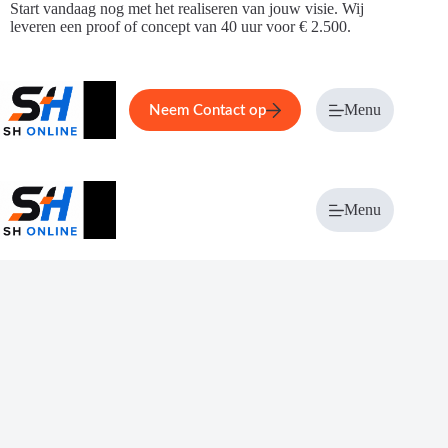
Ga
Start vandaag nog met het realiseren van jouw visie. Wij
naar
leveren een proof of concept van 40 uur voor € 2.500.
de
inhoud
Home
Service
Over ons
Menu
Magazi
Neem Contact op
Menu