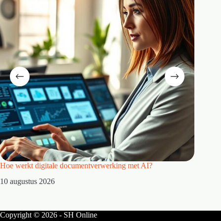
Hoe werkt digitale documentverwerking met AI?
Hoe kies
10 augustus 2026
10 augu
Copyright © 2026 - SH Online