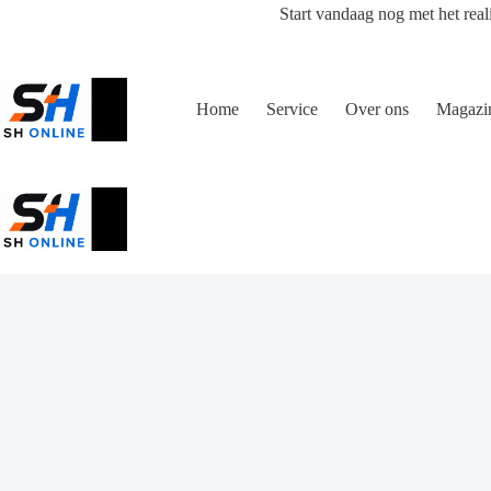
Ga
Start vandaag nog met het real
naar
de
inhoud
Home
Service
Over ons
Magazi