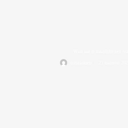
Waar laat je maaltijdboxen be
management
23 augustus 20