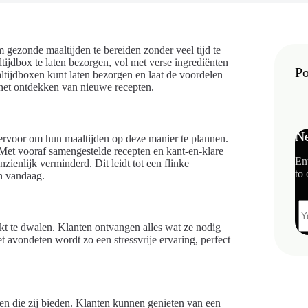
gezonde maaltijden te bereiden zonder veel tijd te
ijdbox te laten bezorgen, vol met verse ingrediënten
Po
aaltijdboxen kunt laten bezorgen en laat de voordelen
 het ontdekken van nieuwe recepten.
Ne
ervoor om hun maaltijden op deze manier te plannen.
 Met vooraf samengestelde recepten en kant-en-klare
En
nzienlijk verminderd. Dit leidt tot een flinke
to 
an vandaag.
t te dwalen. Klanten ontvangen alles wat ze nodig
 avondeten wordt zo een stressvrije ervaring, perfect
den die zij bieden. Klanten kunnen genieten van een