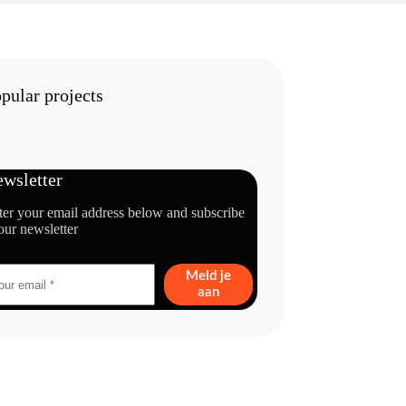
pular projects
wsletter
ter your email address below and subscribe
our newsletter
Meld je
aan