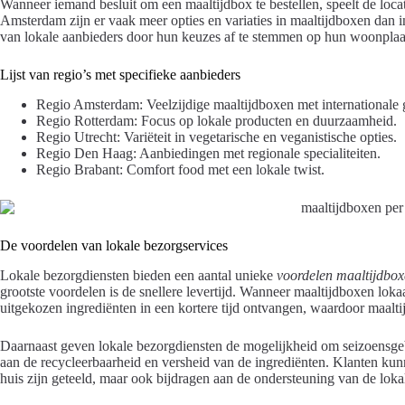
Wanneer iemand besluit om een maaltijdbox te bestellen, speelt de locati
Amsterdam zijn er vaak meer opties en variaties in maaltijdboxen dan in
van lokale aanbieders door hun keuzes af te stemmen op hun woonplaa
Lijst van regio’s met specifieke aanbieders
Regio Amsterdam: Veelzijdige maaltijdboxen met internationale 
Regio Rotterdam: Focus op lokale producten en duurzaamheid.
Regio Utrecht: Variëteit in vegetarische en veganistische opties.
Regio Den Haag: Aanbiedingen met regionale specialiteiten.
Regio Brabant: Comfort food met een lokale twist.
De voordelen van lokale bezorgservices
Lokale bezorgdiensten bieden een aantal unieke
voordelen maaltijdbo
grootste voordelen is de snellere levertijd. Wanneer maaltijdboxen lo
uitgekozen ingrediënten in een kortere tijd ontvangen, waardoor maalt
Daarnaast geven lokale bezorgdiensten de mogelijkheid om seizoensgeb
aan de recycleerbaarheid en versheid van de ingrediënten. Klanten kunn
huis zijn geteeld, maar ook bijdragen aan de ondersteuning van de lok