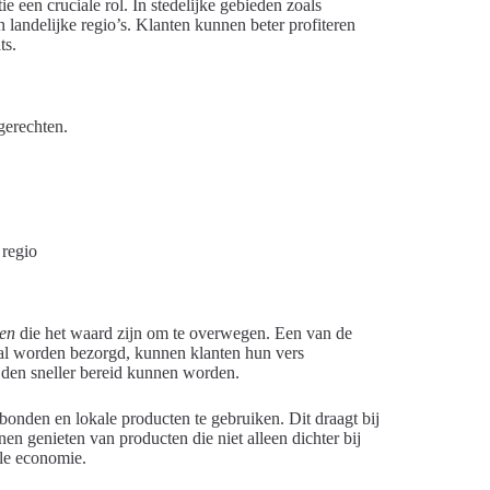
e een cruciale rol. In stedelijke gebieden zoals
 landelijke regio’s. Klanten kunnen beter profiteren
ts.
gerechten.
xen
die het waard zijn om te overwegen. Een van de
kaal worden bezorgd, kunnen klanten hun vers
ijden sneller bereid kunnen worden.
onden en lokale producten te gebruiken. Dit draagt bij
en genieten van producten die niet alleen dichter bij
ale economie.