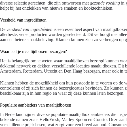
diverse selectie gerechten, die zijn ontworpen met
gezonde voeding
in 
helpt bij het ontdekken van nieuwe smaken en kooktechnieken.
Versheid van ingrediënten
De
versheid van ingrediënten
is een essentieel aspect van maaltijdboxe
allerbeste, verse producten worden geselecteerd. Dit verhoogt niet alle
aan een betere smaakbeleving. Klanten kunnen zich zo verheugen op g
Waar laat je maaltijdboxen bezorgen?
Het is belangrijk om te weten waar maaltijdboxen bezorgd kunnen wor
dekkend netwerk en dekken verschillende locaties maaltijdboxen. Dit bet
Amsterdam, Rotterdam, Utrecht en Den Haag bezorgen, maar ook in tal
Klanten hebben de mogelijkheid om hun postcode in te voeren op de we
controleren of zij zich binnen de bezorglocaties bevinden. Zo kunnen
beschikbaar zijn in hun regio en waar zij deze kunnen laten bezorgen.
Populaire aanbieders van maaltijdboxen
In Nederland zijn er diverse populaire maaltijdbox aanbieders die ins
bekende namen zoals HelloFresh, Marley Spoon en Gousto. Deze aanbi
verschillende prijsklassen, wat zorgt voor een breed aanbod. Consume