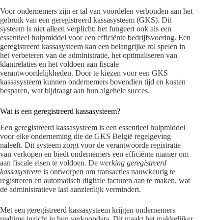
Voor ondernemers zijn er tal van voordelen verbonden aan het
gebruik van een geregistreerd kassasysteem (GKS). Dit
systeem is niet alleen verplicht; het fungeert ook als een
essentieel hulpmiddel voor een efficiënte bedrijfsvoering. Een
geregistreerd kassasysteem kan een belangrijke rol spelen in
het verbeteren van de administratie, het optimaliseren van
klantrelaties en het voldoen aan fiscale
verantwoordelijkheden. Door te kiezen voor een GKS
kassasysteem kunnen ondernemers bovendien tijd en kosten
besparen, wat bijdraagt aan hun algehele succes.
Wat is een geregistreerd kassasysteem?
Een geregistreerd kassasysteem is een essentieel hulpmiddel
voor elke onderneming die de GKS België regelgeving
naleeft. Dit systeem zorgt voor de verantwoorde registratie
van verkopen en biedt ondernemers een efficiënte manier om
aan fiscale eisen te voldoen. De
werking geregistreerd
kassasysteem
is ontworpen om transacties nauwkeurig te
registreren en automatisch digitale facturen aan te maken, wat
de administratieve last aanzienlijk vermindert.
Met een geregistreerd kassasysteem krijgen ondernemers
realtime inzicht in hun verkoopdata. Dit maakt het makkelijker