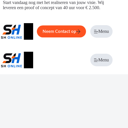
Ga
Start vandaag nog met het realiseren van jouw visie. Wij
naar
leveren een proof of concept van 40 uur voor € 2.500.
de
inhoud
Home
Service
Over ons
Menu
Magazi
Neem Contact op
Menu