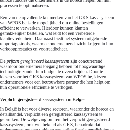
talloze functies die ondernemers in de horeca helpen om hun
processen te optimaliseren.
Een van de opvallende kenmerken van het GKS kassasysteem
van WPOS.be is de mogelijkheid om online bestellingen
efficiënt te verwerken. Hierdoor kunnen klanten
gemakkelijker bestellen, wat leidt tot een verbeterde
klanttevredenheid. Daarnaast biedt het systeem uitgebreide
rapportage-tools, waarmee ondernemers inzicht krijgen in hun
verkoopprestaties en voorraadbeheer.
De
prijzen geregistreerd kassasysteem
zijn concurrerend,
waardoor ondernemers toegang hebben tot hoogwaardige
technologie zonder hun budget te overschrijden. Door te
kiezen voor het GKS kassasysteem van WPOS.be, kiezen
ondernemers voor een betrouwbare partner die hen helpt om
hun operationele efficiëntie te verhogen.
Verplicht geregistreerd kassasysteem in België
In België is het voor diverse sectoren, waaronder de horeca en
detailhandel, verplicht een geregistreerd kassasysteem te
gebruiken. De wetgeving omtrent het verplicht geregistreerd
kassasysteem, ook wel bekend als GKS, benadrukt dat
ondernemers moeten voldoen aan strikte fiscale verplichtingen