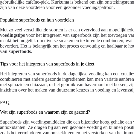
gebruikelijke cafeïne-piek. Kurkuma is bekend om zijn ontstekingsrem
zijn van deze voordelen voor een gezonder voedingspatroon.
Populaire superfoods en hun voordelen
Met zo veel verschillende soorten is er een overvloed aan mogelijkhed
voedingstips
voor het integreren van superfoods zijn het toevoegen van
maakt het mogelijk om diverse smaken en texturen te combineren, wat nie
bevordert. Het is belangrijk om het proces eenvoudig en haalbaar te h
van superfoods
.
Tips voor het integreren van superfoods in je dieet
Het integreren van superfoods in de dagelijkse voeding kan een creatie
combineren met andere gezonde ingrediënten kan men variatie aanbren
met spinazie en chiazaad, of het gebruik van havermout met bessen, zi
inzichten over het maken van duurzame keuzes in voeding en levenssti
FAQ
Wat zijn superfoods en waarom zijn ze gezond?
Superfoods zijn voedingsmiddelen die een bijzonder hoog gehalte aan v
antioxidanten. Ze dragen bij aan een gezonde voeding en kunnen posit
zoals het verminderen van ontstekingen en het versterken van het imm