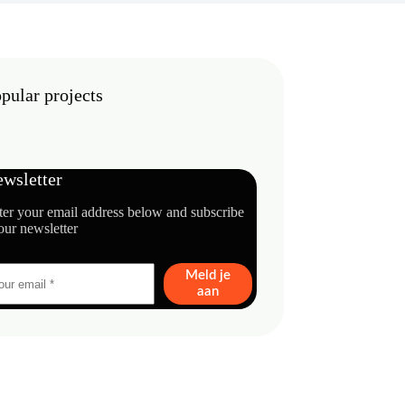
pular projects
wsletter
ter your email address below and subscribe
our newsletter
Meld je
aan