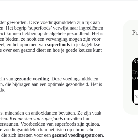
rder geworden. Deze voedingsmiddelen zijn rijk aan
. Het begrip ‘superfoods’ verwijst naar ingrediënten
Po
impact kunnen hebben op de algehele gezondheid. Het is
en bieden, ze nooit een vervanging mogen zijn voor
ieel, en het opnemen van
superfoods
in je dagelijkse
e over een gezond dieet en hoe je goede keuzes kunt
Ne
En
to 
mein van
gezonde voeding
. Deze voedingsmiddelen
en, die bijdragen aan een optimale gezondheid. Het is
ds
.
s, mineralen en antioxidanten bevatten. Ze zijn vaak
eten.
Kenmerken van superfoods
omvatten hun
ersteunen. Voorbeelden van superfoods zijn quinoa,
e voedingsmiddelen kan het risico op chronische
 die zich inzetten voor een
gezond voedingspatroon
.