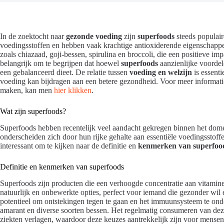
In de zoektocht naar
gezonde voeding
zijn
superfoods
steeds populai
voedingsstoffen en hebben vaak krachtige antioxiderende eigenschappen
zoals chiazaad, goji-bessen, spirulina en broccoli, die een positieve 
belangrijk om te begrijpen dat hoewel
superfoods
aanzienlijke voordel
een gebalanceerd dieet. De relatie tussen
voeding en welzijn
is essent
voeding kan bijdragen aan een betere gezondheid. Voor meer informati
maken, kan men
hier klikken
.
Wat zijn superfoods?
Superfoods hebben recentelijk veel aandacht gekregen binnen het do
onderscheiden zich door hun rijke gehalte aan essentiële voedingsstoff
interessant om te kijken naar de definitie en
kenmerken van superfoo
Definitie en kenmerken van superfoods
Superfoods zijn producten die een verhoogde concentratie aan vitamine
natuurlijk en onbewerkte opties, perfect voor iemand die gezonder wil 
potentieel om ontstekingen tegen te gaan en het immuunsysteem te ond
amarant en diverse soorten bessen. Het regelmatig consumeren van dez
ziekten verlagen, waardoor deze keuzes aantrekkelijk zijn voor mensen