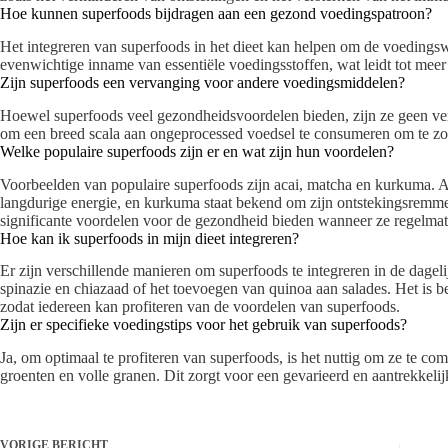
Hoe kunnen superfoods bijdragen aan een gezond voedingspatroon?
Het integreren van superfoods in het dieet kan helpen om de voedingsw
evenwichtige inname van essentiële voedingsstoffen, wat leidt tot meer
Zijn superfoods een vervanging voor andere voedingsmiddelen?
Hoewel superfoods veel gezondheidsvoordelen bieden, zijn ze geen ver
om een breed scala aan ongeprocessed voedsel te consumeren om te zo
Welke populaire superfoods zijn er en wat zijn hun voordelen?
Voorbeelden van populaire superfoods zijn acai, matcha en kurkuma. Ac
langdurige energie, en kurkuma staat bekend om zijn ontstekingsre
significante voordelen voor de gezondheid bieden wanneer ze regelm
Hoe kan ik superfoods in mijn dieet integreren?
Er zijn verschillende manieren om superfoods te integreren in de dage
spinazie en chiazaad of het toevoegen van quinoa aan salades. Het is 
zodat iedereen kan profiteren van de voordelen van superfoods.
Zijn er specifieke voedingstips voor het gebruik van superfoods?
Ja, om optimaal te profiteren van superfoods, is het nuttig om ze te c
groenten en volle granen. Dit zorgt voor een gevarieerd en aantrekkelijk
VORIGE
BERICHT