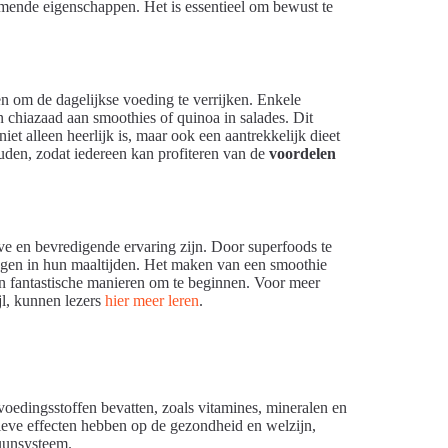
mende eigenschappen. Het is essentieel om bewust te
en om de dagelijkse voeding te verrijken. Enkele
 chiazaad aan smoothies of quinoa in salades. Dit
t alleen heerlijk is, maar ook een aantrekkelijk dieet
ouden, zodat iedereen kan profiteren van de
voordelen
ve en bevredigende ervaring zijn. Door superfoods te
gen in hun maaltijden. Het maken van een smoothie
jn fantastische manieren om te beginnen. Voor meer
jl, kunnen lezers
hier meer leren
.
oedingsstoffen bevatten, zoals vitamines, mineralen en
ieve effecten hebben op de gezondheid en welzijn,
uunsysteem.