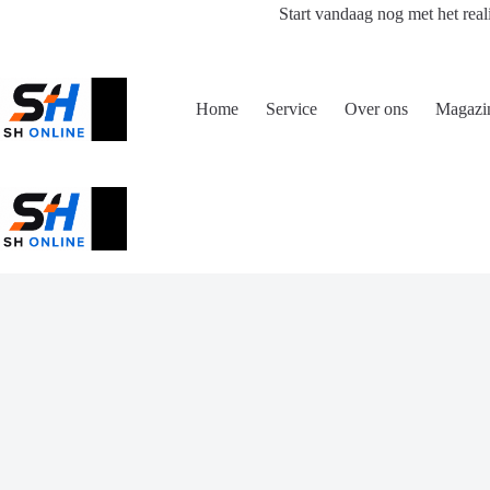
Ga
Start vandaag nog met het real
naar
de
inhoud
Home
Service
Over ons
Magazi