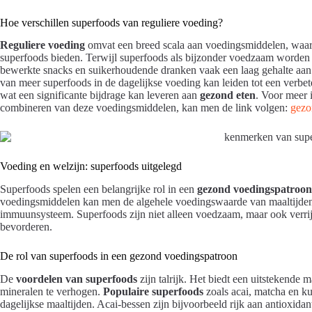
Hoe verschillen superfoods van reguliere voeding?
Reguliere voeding
omvat een breed scala aan voedingsmiddelen, waar
superfoods bieden. Terwijl superfoods als bijzonder voedzaam worde
bewerkte snacks en suikerhoudende dranken vaak een laag gehalte aan 
van meer superfoods in de dagelijkse voeding kan leiden tot een verbe
wat een significante bijdrage kan leveren aan
gezond eten
. Voor meer 
combineren van deze voedingsmiddelen, kan men de link volgen:
gezo
Voeding en welzijn: superfoods uitgelegd
Superfoods spelen een belangrijke rol in een
gezond voedingspatroon
voedingsmiddelen kan men de algehele voedingswaarde van maaltijden v
immuunsysteem. Superfoods zijn niet alleen voedzaam, maar ook verri
bevorderen.
De rol van superfoods in een gezond voedingspatroon
De
voordelen van superfoods
zijn talrijk. Het biedt een uitstekende
mineralen te verhogen.
Populaire superfoods
zoals acai, matcha en 
dagelijkse maaltijden. Acai-bessen zijn bijvoorbeeld rijk aan antioxida