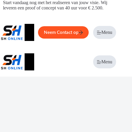
Ga
Start vandaag nog met het realiseren van jouw visie. Wij
naar
leveren een proof of concept van 40 uur voor € 2.500.
de
inhoud
Home
Service
Over ons
Menu
Magazi
Neem Contact op
Menu