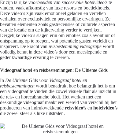
Er zijn talrijke
voorbeelden van succesvolle hotelvideo’s
te
vinden, vaak afkomstig van luxe resorts en boetiekhotels.
Deze video’s zijn vaak emotioneel geladen en vertellen
verhalen over exclusiviteit en persoonlijke ervaringen. Ze
bevatten elementen zoals gastrecensies of culturele aspecten
van de locatie om de kijkervaring verder te verrijken.
Dergelijke video’s slagen erin om emoties zoals avontuur of
ontspanning op te roepen, wat potentiele gasten verleidt en
inspireert. De kracht van
reisbestemming videografie
wordt
volledig benut in deze video’s door een meeslepende en
gedenkwaardige ervaring te creëren.
Videograaf hotel en reisbesteminngen: De Ultieme Gids
In
De Ultieme Gids voor Videograaf hotel en
reisbestemmingen
wordt benadrukt hoe belangrijk het is om
een videograaf te vinden die zowel visuele flair als inzicht in
de reis- en horecabranche biedt. Het werken met een
deskundige videograaf maakt een wereld van verschil bij het
produceren van indrukwekkende
reisvideo’s
en
hotelvideo’s
die zowel sfeer als luxe uitstralen.