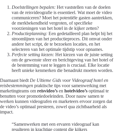
Doelstellingen bepalen:
Het vaststellen van de doelen
van de reisvideografie is essentieel. Wat moet de video
communiceren? Moet het potentiële gasten aantrekken,
de merkbekendheid vergroten, of specifieke
voorzieningen van het hotel in de kijker zetten?
Productieplanning:
Een gedetailleerd plan helpt bij het
stroomlijnen van het productieproces. Dit omvat onder
andere het script, de te bezoeken locaties, en het
selecteren van het optimale tijdstip voor opnames.
Perfecte setting kiezen:
Het kiezen van de juiste setting
om de gewenste sfeer en berichtgeving van het hotel of
de bestemming vast te leggen is cruciaal. Elke locatie
heeft unieke kenmerken die benadrukt moeten worden.
Daarnaast biedt
De Ultieme Gids voor Videograaf hotel en
reisbestemmingen
praktische tips voor samenwerking met
marketingteams om
reisvideo’s
en
hotelvideo’s
optimaal te
benutten voor promotiedoeleinden. Door nauw samen te
werken kunnen videografen en marketeers ervoor zorgen dat
de video’s optimaal presteren, zowel qua zichtbaarheid als
impact.
“Samenwerken met een ervaren videograaf kan
resulteren in krachtige content die kijkers