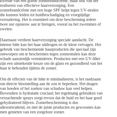
kwestie van een goede zonnebrandcrème, maar ook van het
realiseren van effectieve haarverzorging. Een
zonnebrandcrème met een hoge SPF helpt tegen UV-stralen
die kunnen leiden tot huidbeschadiging en vroegtijdige
veroudering. Het is essentieel om deze bescherming iedere
twee uur opnieuw aan te brengen, vooral na het zwemmen of
zweten.
Daarnaast verdient haarverzorging speciale aandacht. De
intense hitte kan het haar uitdrogen en de kleur vervagen. Het
gebruik van beschermende haarproducten die speciaal zijn
ontworpen om te beschermen tegen zonnestralen kan deze
schade aanzienlijk verminderen. Producten met een UV-filter
zijn een uitstekende keuze om de glans en gezondheid van het
haar te behouden tijdens de zomer.
Om de effecten van de hitte te minimaliseren, is het raadzaam
om directe blootstelling aan de zon te beperken. Het dragen
van hoeden of het zoeken van schaduw kan veel helpen.
Bovendien is hydratatie cruciaal; het regelmatig gebruiken van
verzachtende sprays zorgt ervoor dat de huid en het haar goed
gehydrateerd blijven. Zomerbescherming is dus
allesomvattend, en met de juiste producten en gewoontes kan
men genieten van een zorgeloze zomer.