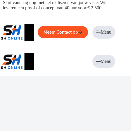
Ga
Start vandaag nog met het realiseren van jouw visie. Wij
naar
leveren een proof of concept van 40 uur voor € 2.500.
de
inhoud
Home
Service
Over ons
Menu
Magazi
Neem Contact op
Menu