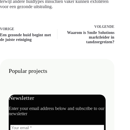
terwijl andere huidtypes misschien vaker kunnen exfoliëren
voor een gezonde uitstraling.
VOLGENDE
VORIGE
Waarom is Smile Solutions
Een gezonde huid begint met
marktleider in
de juiste reiniging
tandzorgreizen?
Popular projects
Newsletter
Enter your email address below and subscribe to our
newsletter