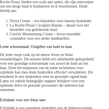
Roche-Posay bieden een scala aan opties, die zijn ontworpen
om een droge huid te hydrateren en te beschermen. Denk
hierbij aan:
Nivea Creme – een klassieker voor intense hydratatie.
La Roche-Posay Cicaplast Baume – ideaal voor het
herstellen van geïrriteerde huid.
CeraVe Moisturizing Cream – bevat essentiële
ceramiden voor een sterke huidbarrière.
Lente schoonmaak: Ontgiften van huid en haar
De lente roept vaak op tot nieuw leven en frisse
veranderingen. Dit seizoen biedt een uitstekende gelegenheid
voor een grondige schoonmaak van zowel de huid als het
haar. Door het toepassen van de juiste technieken voor
exfoliatie
kan men dode huidcellen effectief verwijderen. Dit
resulteert in een stralendere teint en gezonder ogend haar.
Laten we enkele belangrijke stappen bekijken voor een
optimale
detox
en
gezonde gewoontes
die iedereen kan
omarmen.
Exfoliatie voor een frisse start
Exfoliatie is een essentieel onderdeel van de lenteverzorging.