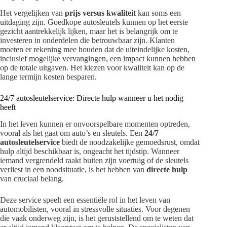
Het vergelijken van
prijs versus kwaliteit
kan soms een
uitdaging zijn. Goedkope autosleutels kunnen op het eerste
gezicht aantrekkelijk lijken, maar het is belangrijk om te
investeren in onderdelen die betrouwbaar zijn. Klanten
moeten er rekening mee houden dat de uiteindelijke kosten,
inclusief mogelijke vervangingen, een impact kunnen hebben
op de totale uitgaven. Het kiezen voor kwaliteit kan op de
lange termijn kosten besparen.
24/7 autosleutelservice: Directe hulp wanneer u het nodig
heeft
In het leven kunnen er onvoorspelbare momenten optreden,
vooral als het gaat om auto’s en sleutels. Een
24/7
autosleutelservice
biedt de noodzakelijke gemoedsrust, omdat
hulp altijd beschikbaar is, ongeacht het tijdstip. Wanneer
iemand vergrendeld raakt buiten zijn voertuig of de sleutels
verliest in een noodsituatie, is het hebben van
directe hulp
van cruciaal belang.
Deze service speelt een essentiële rol in het leven van
automobilisten, vooral in stressvolle situaties. Voor degenen
die vaak onderweg zijn, is het geruststellend om te weten dat