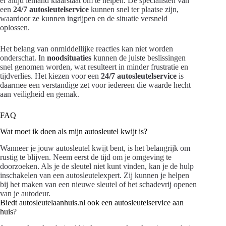
er altijd iemand klaarstaat om te helpen. De specialisten van
een
24/7 autosleutelservice
kunnen snel ter plaatse zijn,
waardoor ze kunnen ingrijpen en de situatie versneld
oplossen.
Het belang van onmiddellijke reacties kan niet worden
onderschat. In
noodsituaties
kunnen de juiste beslissingen
snel genomen worden, wat resulteert in minder frustratie en
tijdverlies. Het kiezen voor een
24/7 autosleutelservice
is
daarmee een verstandige zet voor iedereen die waarde hecht
aan veiligheid en gemak.
FAQ
Wat moet ik doen als mijn autosleutel kwijt is?
Wanneer je jouw autosleutel kwijt bent, is het belangrijk om
rustig te blijven. Neem eerst de tijd om je omgeving te
doorzoeken. Als je de sleutel niet kunt vinden, kan je de hulp
inschakelen van een autosleutelexpert. Zij kunnen je helpen
bij het maken van een nieuwe sleutel of het schadevrij openen
van je autodeur.
Biedt autosleutelaanhuis.nl ook een autosleutelservice aan
huis?