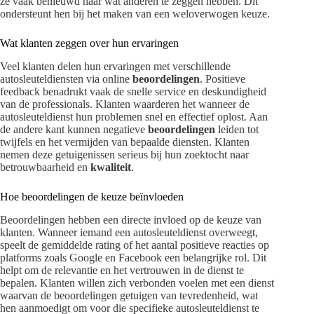
ze vaak benieuwd naar wat anderen te zeggen hebben. Dit
ondersteunt hen bij het maken van een weloverwogen keuze.
Wat klanten zeggen over hun ervaringen
Veel klanten delen hun ervaringen met verschillende
autosleuteldiensten via online
beoordelingen
. Positieve
feedback benadrukt vaak de snelle service en deskundigheid
van de professionals. Klanten waarderen het wanneer de
autosleuteldienst hun problemen snel en effectief oplost. Aan
de andere kant kunnen negatieve
beoordelingen
leiden tot
twijfels en het vermijden van bepaalde diensten. Klanten
nemen deze getuigenissen serieus bij hun zoektocht naar
betrouwbaarheid en
kwaliteit
.
Hoe beoordelingen de keuze beïnvloeden
Beoordelingen hebben een directe invloed op de keuze van
klanten. Wanneer iemand een autosleuteldienst overweegt,
speelt de gemiddelde rating of het aantal positieve reacties op
platforms zoals Google en Facebook een belangrijke rol. Dit
helpt om de relevantie en het vertrouwen in de dienst te
bepalen. Klanten willen zich verbonden voelen met een dienst
waarvan de beoordelingen getuigen van tevredenheid, wat
hen aanmoedigt om voor die specifieke autosleuteldienst te