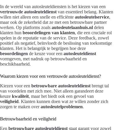
In de wereld van autosleuteldiensten is het kiezen van een
vertrouwde autosleuteldienst
van essentieel belang. Klanten
willen niet alleen een snelle en efficiënte
autosleutelservice
,
maar ook de zekerheid dat ze met een betrouwbare partner
werken. Op platforms zoals
autosleutelaanhuis.nl
delen
klanten hun
beoordelingen van klanten
, die een cruciale rol
spelen in de reputatie van de service. Deze feedback, zowel
positief als negatief, beïnvloedt de beslissing van toekomstige
klanten. Het is belangrijk te begrijpen hoe deze
beoordelingen
de keuze voor een
autosleuteldienst
vormgeven, met nadruk op betrouwbaarheid en
beschikbaarheid.
Waarom kiezen voor een vertrouwde autosleuteldienst?
Kiezen voor een
betrouwbare autosleuteldienst
brengt tal
van voordelen met zich mee. Niet alleen garandeert deze
keuze
kwaliteit
, maar het biedt ook een gevoel van
veiligheid
. Klanten kunnen doen wat ze willen zonder zich
zorgen te maken over
autosleutelproblemen
.
Betrouwbaarheid en veiligheid
Een
betrouwbare autosleuteldienst
staat garant voor zowel