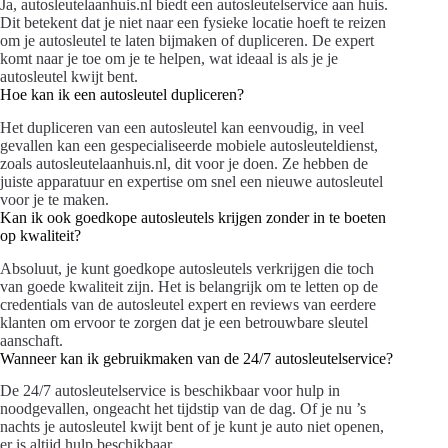
Ja, autosleutelaanhuis.nl biedt een autosleutelservice aan huis.
Dit betekent dat je niet naar een fysieke locatie hoeft te reizen
om je autosleutel te laten bijmaken of dupliceren. De expert
komt naar je toe om je te helpen, wat ideaal is als je je
autosleutel kwijt bent.
Hoe kan ik een autosleutel dupliceren?
Het dupliceren van een autosleutel kan eenvoudig, in veel
gevallen kan een gespecialiseerde mobiele autosleuteldienst,
zoals autosleutelaanhuis.nl, dit voor je doen. Ze hebben de
juiste apparatuur en expertise om snel een nieuwe autosleutel
voor je te maken.
Kan ik ook goedkope autosleutels krijgen zonder in te boeten
op kwaliteit?
Absoluut, je kunt goedkope autosleutels verkrijgen die toch
van goede kwaliteit zijn. Het is belangrijk om te letten op de
credentials van de autosleutel expert en reviews van eerdere
klanten om ervoor te zorgen dat je een betrouwbare sleutel
aanschaft.
Wanneer kan ik gebruikmaken van de 24/7 autosleutelservice?
De 24/7 autosleutelservice is beschikbaar voor hulp in
noodgevallen, ongeacht het tijdstip van de dag. Of je nu ’s
nachts je autosleutel kwijt bent of je kunt je auto niet openen,
er is altijd hulp beschikbaar.