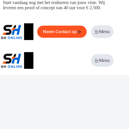
Ga
Start vandaag nog met het realiseren van jouw visie. Wij
naar
leveren een proof of concept van 40 uur voor € 2.500.
de
inhoud
Home
Service
Over ons
Menu
Magazi
Neem Contact op
Menu