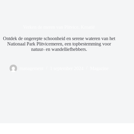
Verken de meren van Plitvice, Kroatië
Ontdek de ongerepte schoonheid en serene wateren van het
Nationaal Park Plitvicemeren, een topbestemming voor
natuur- en wandelliefhebbers.
management
1 september 2024
Magazine