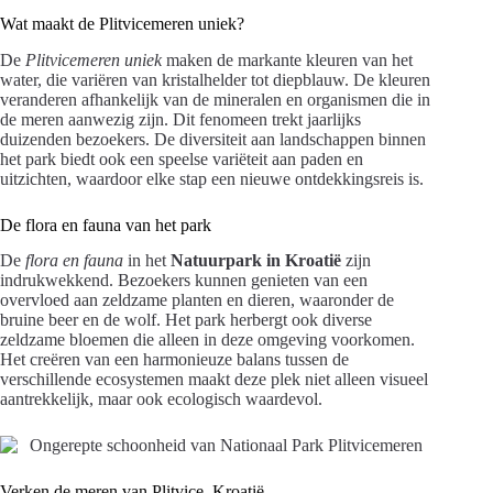
Wat maakt de Plitvicemeren uniek?
De
Plitvicemeren uniek
maken de markante kleuren van het
water, die variëren van kristalhelder tot diepblauw. De kleuren
veranderen afhankelijk van de mineralen en organismen die in
de meren aanwezig zijn. Dit fenomeen trekt jaarlijks
duizenden bezoekers. De diversiteit aan landschappen binnen
het park biedt ook een speelse variëteit aan paden en
uitzichten, waardoor elke stap een nieuwe ontdekkingsreis is.
De flora en fauna van het park
De
flora en fauna
in het
Natuurpark in Kroatië
zijn
indrukwekkend. Bezoekers kunnen genieten van een
overvloed aan zeldzame planten en dieren, waaronder de
bruine beer en de wolf. Het park herbergt ook diverse
zeldzame bloemen die alleen in deze omgeving voorkomen.
Het creëren van een harmonieuze balans tussen de
verschillende ecosystemen maakt deze plek niet alleen visueel
aantrekkelijk, maar ook ecologisch waardevol.
Verken de meren van Plitvice, Kroatië