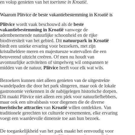
en volop genieten van het
toerisme in Kroatië
.
Waarom Plitvice de beste vakantiebestemming in Kroatië is
Plitvice
wordt vaak beschouwd als de
beste
vakantiebestemming in Kroatië
vanwege de
adembenemende natuurlijke schoonheid en de rijke
biodiversiteit van het gebied. Dit
natuurpark in Kroatië
biedt een unieke ervaring voor bezoekers, met zijn
kristalheldere meren en majestueuze watervallen die een
betoverend uitzicht creëren. Of men nu houdt van
avontuurlijke activiteiten of simpelweg wil ontspannen te
midden van de natuur,
Plitvice
heeft voor elk wat wils.
Bezoekers kunnen niet alleen genieten van de uitgestrekte
wandelpaden die door het park slingeren, maar ook de lokale
gastronomie verkennen in de nabijgelegen historische dorpen.
Dit maakt Plitvice niet alleen een plek voor natuurliefhebbers,
maar ook een uitvalsbasis voor diegenen die de diverse
toeristische attracties
van
Kroatië
willen ontdekken. Van
traditionele gerechten tot culturele evenementen, elke ervaring
voegt een waardevolle dimensie toe aan hun bezoek.
De toegankelijkheid van het park maakt het eenvoudig voor