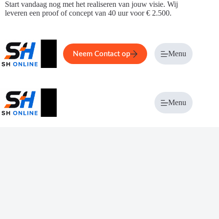
Ga
Start vandaag nog met het realiseren van jouw visie. Wij
naar
leveren een proof of concept van 40 uur voor € 2.500.
de
inhoud
Home
Service
Over ons
Menu
Magazi
Neem Contact op
Menu