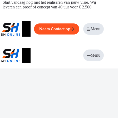
Ga
Start vandaag nog met het realiseren van jouw visie. Wij
naar
leveren een proof of concept van 40 uur voor € 2.500.
de
inhoud
Home
Service
Over ons
Menu
Magazi
Neem Contact op
Menu