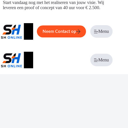
Ga
Start vandaag nog met het realiseren van jouw visie. Wij
naar
leveren een proof of concept van 40 uur voor € 2.500.
de
inhoud
Home
Service
Over ons
Menu
Magazi
Neem Contact op
Menu