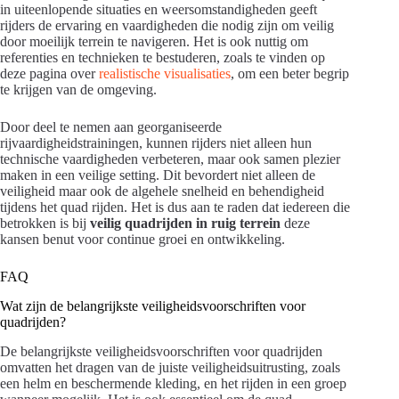
in uiteenlopende situaties en weersomstandigheden geeft
rijders de ervaring en vaardigheden die nodig zijn om veilig
door moeilijk terrein te navigeren. Het is ook nuttig om
referenties en technieken te bestuderen, zoals te vinden op
deze pagina over
realistische visualisaties
, om een beter begrip
te krijgen van de omgeving.
Door deel te nemen aan georganiseerde
rijvaardigheidstrainingen, kunnen rijders niet alleen hun
technische vaardigheden verbeteren, maar ook samen plezier
maken in een veilige setting. Dit bevordert niet alleen de
veiligheid maar ook de algehele snelheid en behendigheid
tijdens het quad rijden. Het is dus aan te raden dat iedereen die
betrokken is bij
veilig quadrijden in ruig terrein
deze
kansen benut voor continue groei en ontwikkeling.
FAQ
Wat zijn de belangrijkste veiligheidsvoorschriften voor
quadrijden?
De belangrijkste veiligheidsvoorschriften voor quadrijden
omvatten het dragen van de juiste veiligheidsuitrusting, zoals
een helm en beschermende kleding, en het rijden in een groep