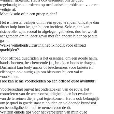
wanneer mogelijk. Het is ook essentieel om de quad
regelmatig te controleren op mechanische problemen voor een
veilige rit.
Moet ik solo of in een groep rijden?
Het is meestal veiliger om in een groep te rijden, omdat je dan
direct hulp kunt krijgen bij een incident. Solo rijden kan
risicovoller zijn, vooral in afgelegen gebieden, dus het wordt
aangeraden om in ieder geval met één andere rijder op pad te
gaan.
Welke veiligheidsuitrusting heb ik nodig voor offroad
quadrijden?
Voor offroad quadrijden is het essentieel om een goede helm,
handschoenen, beschermende jas, broek en boots te dragen.
Daarnaast kan body armor of beschermers voor knieën en
ellebogen ook nuttig zijn om blessures bij een val te
voorkomen.
Hoe kan ik me voorbereiden op een offroad quad avontuur?
Voorbereiding omvat het onderzoeken van de route, het
controleren van de weersomstandigheden en het evalueren
van de terreinen die je gaat tegenkomen. Het is ook belangrijk
om je quad in goede staat te houden en voldoende brandstof
en benodigdheden mee te nemen voor de rit.
Wat zijn enkele tips voor het verbeteren van mijn quad