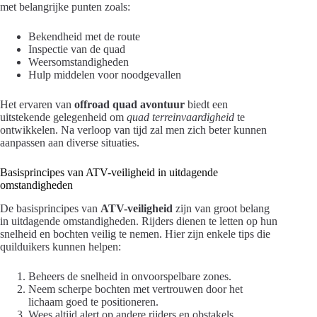
met belangrijke punten zoals:
Bekendheid met de route
Inspectie van de quad
Weersomstandigheden
Hulp middelen voor noodgevallen
Het ervaren van
offroad quad avontuur
biedt een
uitstekende gelegenheid om
quad terreinvaardigheid
te
ontwikkelen. Na verloop van tijd zal men zich beter kunnen
aanpassen aan diverse situaties.
Basisprincipes van ATV-veiligheid in uitdagende
omstandigheden
De basisprincipes van
ATV-veiligheid
zijn van groot belang
in uitdagende omstandigheden. Rijders dienen te letten op hun
snelheid en bochten veilig te nemen. Hier zijn enkele tips die
quilduikers kunnen helpen:
Beheers de snelheid in onvoorspelbare zones.
Neem scherpe bochten met vertrouwen door het
lichaam goed te positioneren.
Wees altijd alert op andere rijders en obstakels.