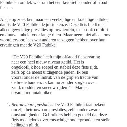
Fatbike en ontdek waarom het een favoriet is onder off-road
fietsers.
Als je op zoek bent naar een veelzijdige en krachtige fatbike,
dan is de V20 Fatbike de juiste keuze. Deze fiets biedt niet
alleen geweldige prestaties op ruw terrein, maar ook comfort
en duurzaamheid voor lange ritten. Maar neem niet alleen ons
woord ervoor, lees wat anderen te zeggen hebben over hun
ervaringen met de V20 Fatbike.
“De V20 Fatbike heeft mijn off-road fietservaring
naar een heel nieuw niveau getild. Het is
ongelooflijk hoe soepel en stabiel deze fiets rijdt,
zelfs op de meest uitdagende paden. Ik ben
vooral onder de indruk van de grip en tractie van
de brede banden. Ik kan nu zonder zorgen over
zand, modder en sneeuw rijden!” – Marcel,
ervaren mountainbiker
Betrouwbare prestaties
: De V20 Fatbike staat bekend
om zijn betrouwbare prestaties, zelfs onder zware
omstandigheden. Gebruikers hebben gemeld dat deze
fiets moeiteloos over rotsachtige ondergronden en steile
hellingen glijdt.