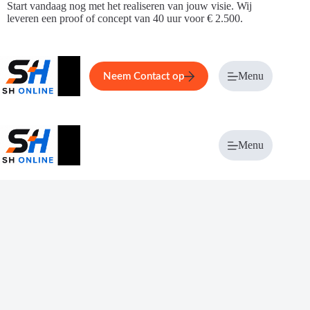
Ga
Start vandaag nog met het realiseren van jouw visie. Wij
naar
leveren een proof of concept van 40 uur voor € 2.500.
de
inhoud
Home
Service
Over ons
Menu
Magazi
Neem Contact op
Menu