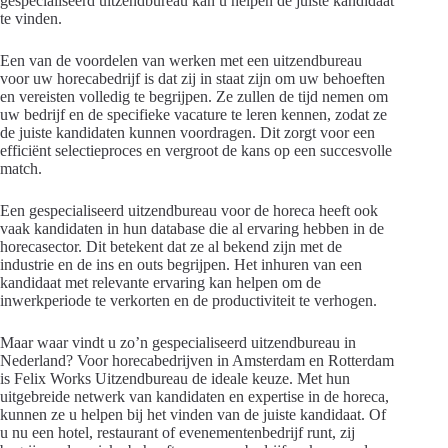
gespecialiseerd uitzendbureau kan u helpen de juiste kandidaat
te vinden.
Een van de voordelen van werken met een uitzendbureau
voor uw horecabedrijf is dat zij in staat zijn om uw behoeften
en vereisten volledig te begrijpen. Ze zullen de tijd nemen om
uw bedrijf en de specifieke vacature te leren kennen, zodat ze
de juiste kandidaten kunnen voordragen. Dit zorgt voor een
efficiënt selectieproces en vergroot de kans op een succesvolle
match.
Een gespecialiseerd uitzendbureau voor de horeca heeft ook
vaak kandidaten in hun database die al ervaring hebben in de
horecasector. Dit betekent dat ze al bekend zijn met de
industrie en de ins en outs begrijpen. Het inhuren van een
kandidaat met relevante ervaring kan helpen om de
inwerkperiode te verkorten en de productiviteit te verhogen.
Maar waar vindt u zo’n gespecialiseerd uitzendbureau in
Nederland? Voor horecabedrijven in Amsterdam en Rotterdam
is Felix Works Uitzendbureau de ideale keuze. Met hun
uitgebreide netwerk van kandidaten en expertise in de horeca,
kunnen ze u helpen bij het vinden van de juiste kandidaat. Of
u nu een hotel, restaurant of evenementenbedrijf runt, zij