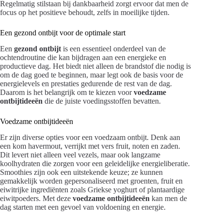
Regelmatig stilstaan bij dankbaarheid zorgt ervoor dat men de
focus op het positieve behoudt, zelfs in moeilijke tijden.
Een gezond ontbijt voor de optimale start
Een
gezond ontbijt
is een essentieel onderdeel van de
ochtendroutine die kan bijdragen aan een energieke en
productieve dag. Het biedt niet alleen de brandstof die nodig is
om de dag goed te beginnen, maar legt ook de basis voor de
energielevels en prestaties gedurende de rest van de dag.
Daarom is het belangrijk om te kiezen voor
voedzame
ontbijtideeën
die de juiste voedingsstoffen bevatten.
Voedzame ontbijtideeën
Er zijn diverse opties voor een voedzaam ontbijt. Denk aan
een kom havermout, verrijkt met vers fruit, noten en zaden.
Dit levert niet alleen veel vezels, maar ook langzame
koolhydraten die zorgen voor een geleidelijke energieliberatie.
Smoothies zijn ook een uitstekende keuze; ze kunnen
gemakkelijk worden gepersonaliseerd met groenten, fruit en
eiwitrijke ingrediënten zoals Griekse yoghurt of plantaardige
eiwitpoeders. Met deze
voedzame ontbijtideeën
kan men de
dag starten met een gevoel van voldoening en energie.