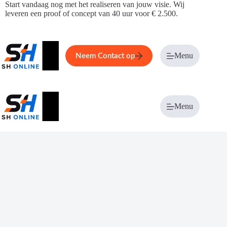
Ga
Start vandaag nog met het realiseren van jouw visie. Wij
naar
leveren een proof of concept van 40 uur voor € 2.500.
de
inhoud
Home
Service
Over ons
Menu
Magazi
Neem Contact op
Menu