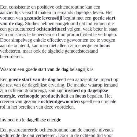
Een consistente en positieve ochtendroutine kan een
aanzienlijk verschil maken in iemands dagelijks leven. Het
vormen van
gezonde levensstijl
begint met een
goede start
van de dag
. Studies hebben aangetoond dat individuen die
een gestructureerd
ochtendritueel
volgen, vaak beter in staat
zijn om stress te beheersen en hun productiviteit te verhogen.
Door simpelweg enkele effectieve gewoonten toe te voegen
aan de ochtend, kan men niet alleen zijn energie en
focus
verbeteren, maar ook de algehele gemoedstoestand
bevorderen.
Waarom een goede start van de dag belangrijk is
Een
goede start van de dag
heeft een aanzienlijke impact op
de rest van de dagelijkse ervaring. De manier waarop iemand
zijn ochtend doorbrengt, kan zijn
invloed op dagelijkse
energie
,
verhoogde productiviteit
en
focus
bepalen. Het
creëren van gezonde
ochtendgewoonten
speelt een cruciale
rol in het bereiken van deze voordelen.
Invloed op je dagelijkse energie
Een gestructureerde ochtendroutine kan de energie niveaus
gedurende de dag verbeteren. Door in de ochtend tijd voor