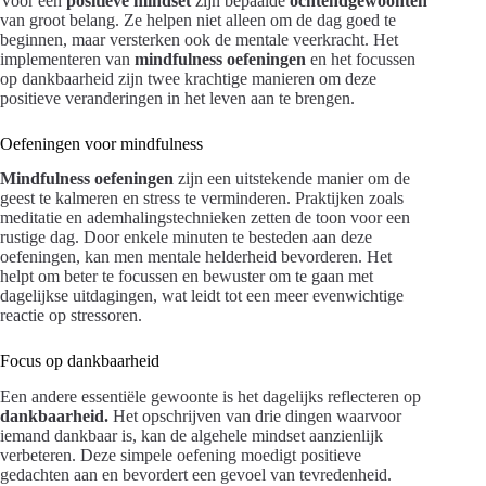
Voor een
positieve mindset
zijn bepaalde
ochtendgewoonten
van groot belang. Ze helpen niet alleen om de dag goed te
beginnen, maar versterken ook de mentale veerkracht. Het
implementeren van
mindfulness oefeningen
en het focussen
op dankbaarheid zijn twee krachtige manieren om deze
positieve veranderingen in het leven aan te brengen.
Oefeningen voor mindfulness
Mindfulness oefeningen
zijn een uitstekende manier om de
geest te kalmeren en stress te verminderen. Praktijken zoals
meditatie en ademhalingstechnieken zetten de toon voor een
rustige dag. Door enkele minuten te besteden aan deze
oefeningen, kan men mentale helderheid bevorderen. Het
helpt om beter te focussen en bewuster om te gaan met
dagelijkse uitdagingen, wat leidt tot een meer evenwichtige
reactie op stressoren.
Focus op dankbaarheid
Een andere essentiële gewoonte is het dagelijks reflecteren op
dankbaarheid.
Het opschrijven van drie dingen waarvoor
iemand dankbaar is, kan de algehele mindset aanzienlijk
verbeteren. Deze simpele oefening moedigt positieve
gedachten aan en bevordert een gevoel van tevredenheid.