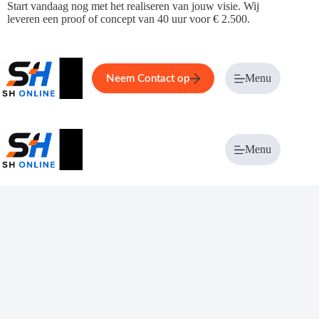
Ga
Start vandaag nog met het realiseren van jouw visie. Wij
naar
leveren een proof of concept van 40 uur voor € 2.500.
de
inhoud
Home
Service
Over ons
Menu
Magazi
Neem Contact op
Menu