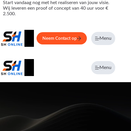
Ga
Start vandaag nog met het realiseren van jouw visie.
naar
Wij leveren een proof of concept van 40 uur voor €
de
2.500.
inhoud
Home
Service
Over ons
Menu
Maga
Neem Contact op
Menu