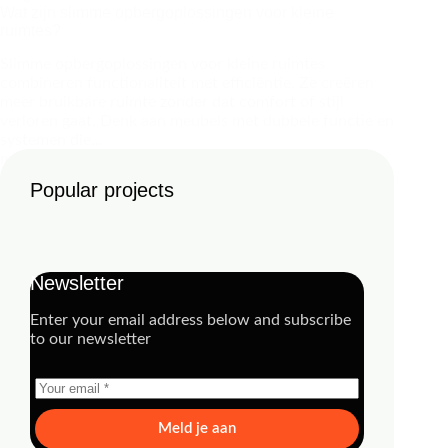
Wat zijn slimme opbergoplossingen voor kleine
ruimtes?
Slimme opbergoplossingen voor kleine ruimtes
combineren functionaliteit met efficiëntie. Ze creëren
meer bruikbare ruimte zonder dat comfort of stijl
verloren gaat. Denk aan meubels met dubbele functie en
systemen die…
management
1 april 2026
Popular projects
Newsletter
Enter your email address below and subscribe
to our newsletter
Meld je aan