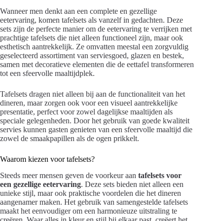
Wanneer men denkt aan een complete en gezellige
eetervaring, komen tafelsets als vanzelf in gedachten. Deze
sets zijn de perfecte manier om de eetervaring te verrijken met
prachtige tafelsets die niet alleen functioneel zijn, maar ook
esthetisch aantrekkelijk. Ze omvatten meestal een zorgvuldig
geselecteerd assortiment van serviesgoed, glazen en bestek,
samen met decoratieve elementen die de eettafel transformeren
tot een sfeervolle maaltijdplek.
Tafelsets dragen niet alleen bij aan de functionaliteit van het
dineren, maar zorgen ook voor een visueel aantrekkelijke
presentatie, perfect voor zowel dagelijkse maaltijden als
speciale gelegenheden. Door het gebruik van goede kwaliteit
servies kunnen gasten genieten van een sfeervolle maaltijd die
zowel de smaakpapillen als de ogen prikkelt.
Waarom kiezen voor tafelsets?
Steeds meer mensen geven de voorkeur aan
tafelsets voor
een gezellige eetervaring
. Deze sets bieden niet alleen een
unieke stijl, maar ook praktische voordelen die het dineren
aangenamer maken. Het gebruik van samengestelde tafelsets
maakt het eenvoudiger om een harmonieuze uitstraling te
creëren. Waar alles in kleur en stijl bij elkaar past, creëert het