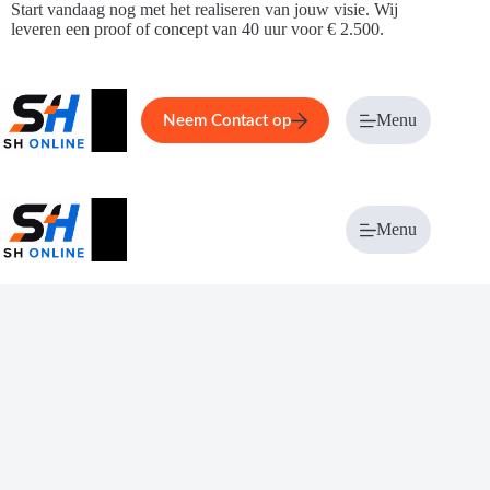
Ga
Start vandaag nog met het realiseren van jouw visie. Wij
naar
leveren een proof of concept van 40 uur voor € 2.500.
de
inhoud
Home
Service
Over ons
Menu
Magazi
Neem Contact op
Menu