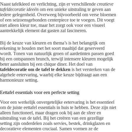
Naast tafelkleed en verlichting, zijn er verschillende
creatieve
tafeldecoratie ideeën
om een unieke uitstraling te geven aan
iedere gelegenheid. Overweeg bijvoorbeeld om verse bloemen
of een seizoensgebonden centerpiece toe te voegen. Dit voegt
niet alleen kleur toe, maar het zorgt ook voor een visueel
aantrekkelijk element dat gasten zal fascineren.
Bij de keuze van kleuren en thema’s is het belangrijk om
rekening te houden met het soort maaltijd dat geserveerd
wordt. Tonen van natuurlijk groen of aardetinten passen goed
bij een ontspannen brunch, terwijl intensere kleuren mogelijk
beter aansluiten bij een chique diner. Het doel van
tafeldecoratie om de tafel te dekken
is het versterken van de
algehele eetervaring, waarbij elke keuze bijdraagt aan een
harmonieuze setting.
Eettafel essentials voor een perfecte setting
Voor een werkelijk onvergetelijke eetervaring is het essentieel
om de juiste eettafel essentials in huis te hebben. Deze zijn niet
alleen functioneel, maar dragen ook bij aan de sfeer en
uitstraling van de tafel. Bij het creëren van een gezellige
setting zijn onderdelen zoals servies, bestek, drinkglazen en
decoratieve elementen cruciaal. Samen vormen ze de