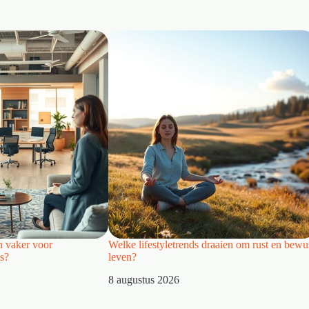
 vaker voor
Welke lifestyletrends draaien om rust en bewu
es?
leven?
8 augustus 2026