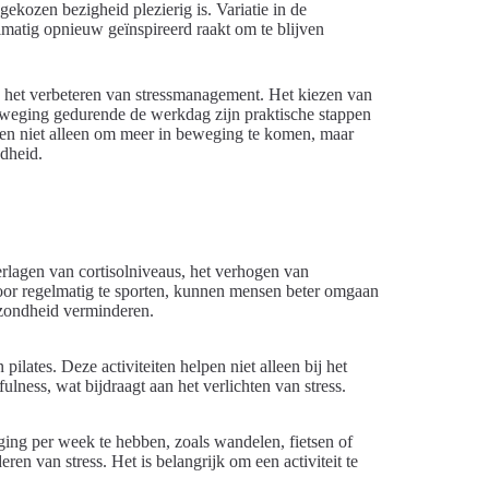
kozen bezigheid plezierig is. Variatie in de
matig opnieuw geïnspireerd raakt om te blijven
n het verbeteren van stressmanagement. Het kiezen van
sbeweging gedurende de werkdag zijn praktische stappen
pen niet alleen om meer in beweging te komen, maar
ndheid.
rlagen van cortisolniveaus, het verhogen van
oor regelmatig te sporten, kunnen mensen beter omgaan
ezondheid verminderen.
pilates. Deze activiteiten helpen niet alleen bij het
ness, wat bijdraagt aan het verlichten van stress.
ng per week te hebben, zoals wandelen, fietsen of
n van stress. Het is belangrijk om een activiteit te