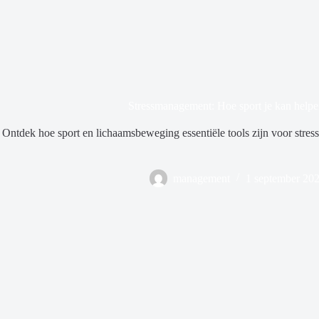
Stressmanagement: Hoe sport je kan help
Ontdek hoe sport en lichaamsbeweging essentiële tools zijn voor stre
management
1 september 20