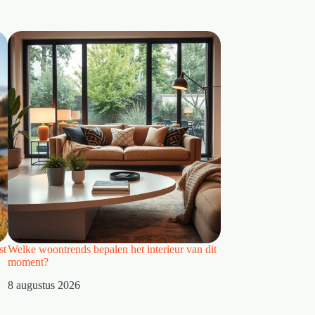
st
Welke woontrends bepalen het interieur van dit
Welke verlichtingstr
moment?
meer karakter?
8 augustus 2026
8 augustus 2026