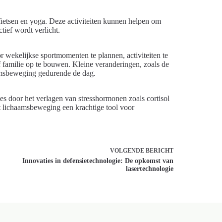
ietsen en yoga. Deze activiteiten kunnen helpen om
tief wordt verlicht.
r wekelijkse sportmomenten te plannen, activiteiten te
f familie op te bouwen. Kleine veranderingen, zoals de
aamsbeweging gedurende de dag.
es door het verlagen van stresshormonen zoals cortisol
t lichaamsbeweging een krachtige tool voor
VOLGENDE
BERICHT
Innovaties in defensietechnologie: De opkomst van
lasertechnologie