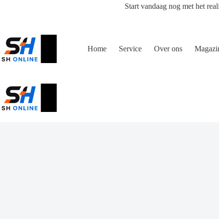
Ga
Start vandaag nog met het real
naar
de
inhoud
Home
Service
Over ons
Magazi