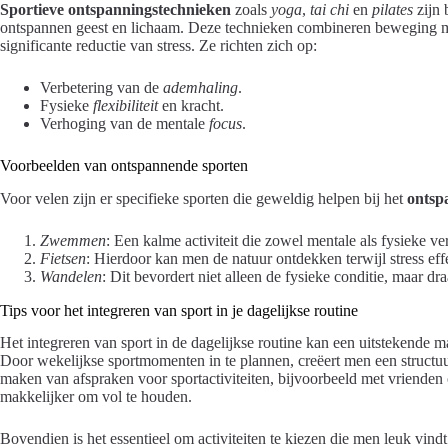
Sportieve ontspanningstechnieken
zoals
yoga
,
tai chi
en
pilates
zijn 
ontspannen geest en lichaam. Deze technieken combineren beweging met
significante reductie van stress. Ze richten zich op:
Verbetering van de
ademhaling
.
Fysieke
flexibiliteit
en kracht.
Verhoging van de mentale
focus
.
Voorbeelden van ontspannende sporten
Voor velen zijn er specifieke sporten die geweldig helpen bij het
ontsp
Zwemmen
: Een kalme activiteit die zowel mentale als fysieke ver
Fietsen
: Hierdoor kan men de natuur ontdekken terwijl stress eff
Wandelen
: Dit bevordert niet alleen de fysieke conditie, maar dr
Tips voor het integreren van sport in je dagelijkse routine
Het integreren van sport in de dagelijkse routine kan een uitstekende 
Door wekelijkse sportmomenten in te plannen, creëert men een structuu
maken van afspraken voor sportactiviteiten, bijvoorbeeld met vrienden 
makkelijker om vol te houden.
Bovendien is het essentieel om activiteiten te kiezen die men leuk vindt