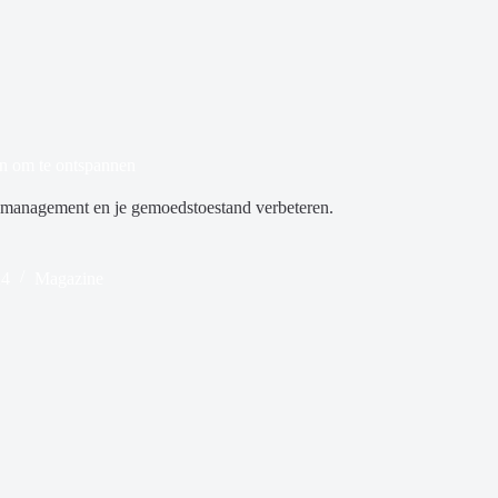
en om te ontspannen
ssmanagement en je gemoedstoestand verbeteren.
24
Magazine