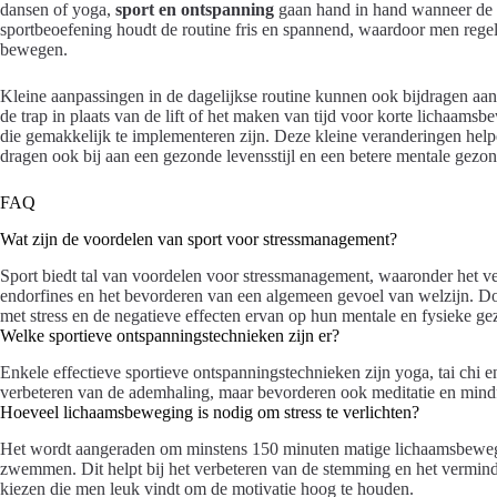
dansen of yoga,
sport en ontspanning
gaan hand in hand wanneer de ge
sportbeoefening houdt de routine fris en spannend, waardoor men regel
bewegen.
Kleine aanpassingen in de dagelijkse routine kunnen ook bijdragen aa
de trap in plaats van de lift of het maken van tijd voor korte lichaam
die gemakkelijk te implementeren zijn. Deze kleine veranderingen hel
dragen ook bij aan een gezonde levensstijl en een betere mentale gezo
FAQ
Wat zijn de voordelen van sport voor stressmanagement?
Sport biedt tal van voordelen voor stressmanagement, waaronder het ve
endorfines en het bevorderen van een algemeen gevoel van welzijn. D
met stress en de negatieve effecten ervan op hun mentale en fysieke g
Welke sportieve ontspanningstechnieken zijn er?
Enkele effectieve sportieve ontspanningstechnieken zijn yoga, tai chi en 
verbeteren van de ademhaling, maar bevorderen ook meditatie en mindful
Hoeveel lichaamsbeweging is nodig om stress te verlichten?
Het wordt aangeraden om minstens 150 minuten matige lichaamsbewegi
zwemmen. Dit helpt bij het verbeteren van de stemming en het vermindere
kiezen die men leuk vindt om de motivatie hoog te houden.