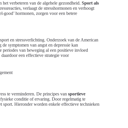
 in het verbeteren van de algehele gezondheid.
Sport als
tressreacties, verlaagt de stresshormonen en verhoogt
feel-good’ hormonen, zorgen voor een betere
 sport en stressverlichting. Onderzoek van de American
g de symptomen van angst en depressie kan
te periodes van beweging al een positieve invloed
aardoor een effectieve strategie voor
ress te verminderen. De principes van
sportieve
fysieke conditie of ervaring. Door regelmatig te
 sport. Hieronder worden enkele effectieve technieken