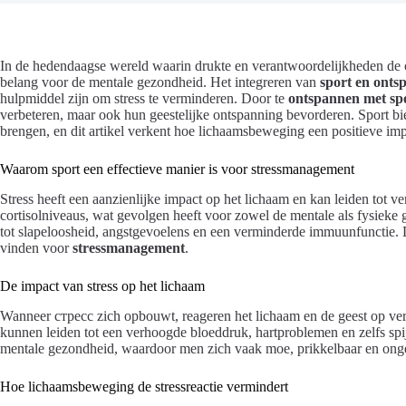
In de hedendaagse wereld waarin drukte en verantwoordelijkheden de
belang voor de mentale gezondheid. Het integreren van
sport en onts
hulpmiddel zijn om stress te verminderen. Door te
ontspannen met sp
verbeteren, maar ook hun geestelijke ontspanning bevorderen. Sport bie
brengen, en dit artikel verkent hoe lichaamsbeweging een positieve im
Waarom sport een effectieve manier is voor stressmanagement
Stress heeft een aanzienlijke impact op het lichaam en kan leiden tot v
cortisolniveaus, wat gevolgen heeft voor zowel de mentale als fysieke 
tot slapeloosheid, angstgevoelens en een verminderde immuunfunctie. Di
vinden voor
stressmanagement
.
De impact van stress op het lichaam
Wanneer стресс zich opbouwt, reageren het lichaam en de geest op ver
kunnen leiden tot een verhoogde bloeddruk, hartproblemen en zelfs spi
mentale gezondheid, waardoor men zich vaak moe, prikkelbaar en onge
Hoe lichaamsbeweging de stressreactie vermindert