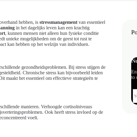
 overhand hebben, is
stressmanagement
van essentieel
panning
in het dagelijks leven kan een krachtig
Po
ort
, kunnen mensen niet alleen hun fysieke conditie
dt unieke mogelijkheden om de geest tot rust te
pact kan hebben op het welzijn van individuen.
Ne
erschillende gezondheidsproblemen. Bij stress stijgen de
En
gesteldheid. Chronische stress kan bijvoorbeeld leiden
to 
t maakt het essentieel om effectieve strategieën te
schillende manieren. Verhoogde cortisolniveaus
jsverteringsproblemen. Ook heeft stress invloed op de
concentreerd voelt.