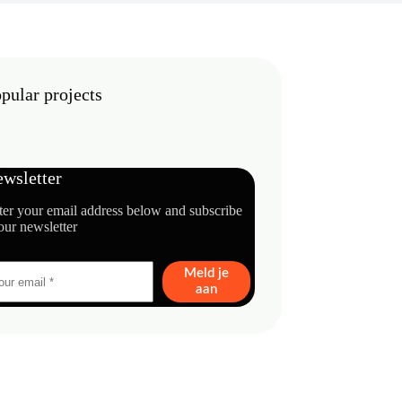
pular projects
wsletter
ter your email address below and subscribe
our newsletter
Meld je
aan