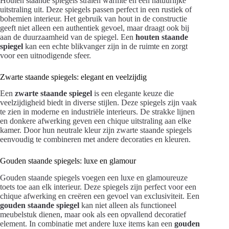
Houten staande spiegels stralen warmte en een natuurlijke
uitstraling uit. Deze spiegels passen perfect in een rustiek of
bohemien interieur. Het gebruik van hout in de constructie
geeft niet alleen een authentiek gevoel, maar draagt ook bij
aan de duurzaamheid van de spiegel. Een
houten staande
spiegel
kan een echte blikvanger zijn in de ruimte en zorgt
voor een uitnodigende sfeer.
Zwarte staande spiegels: elegant en veelzijdig
Een
zwarte staande spiegel
is een elegante keuze die
veelzijdigheid biedt in diverse stijlen. Deze spiegels zijn vaak
te zien in moderne en industriële interieurs. De strakke lijnen
en donkere afwerking geven een chique uitstraling aan elke
kamer. Door hun neutrale kleur zijn zwarte staande spiegels
eenvoudig te combineren met andere decoraties en kleuren.
Gouden staande spiegels: luxe en glamour
Gouden staande spiegels voegen een luxe en glamoureuze
toets toe aan elk interieur. Deze spiegels zijn perfect voor een
chique afwerking en creëren een gevoel van exclusiviteit. Een
gouden staande spiegel
kan niet alleen als functioneel
meubelstuk dienen, maar ook als een opvallend decoratief
element. In combinatie met andere luxe items kan een
gouden