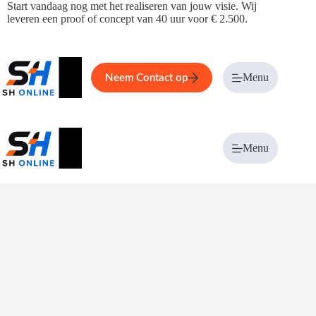
Ga
Start vandaag nog met het realiseren van jouw visie. Wij
naar
leveren een proof of concept van 40 uur voor € 2.500.
de
inhoud
Home
Service
Over ons
Menu
Magazi
Neem Contact op
Menu