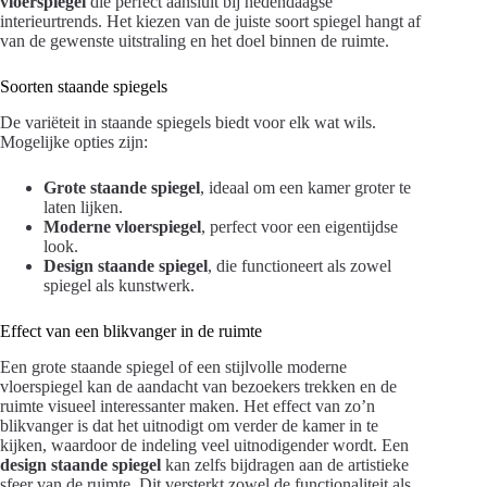
vloerspiegel
die perfect aansluit bij hedendaagse
interieurtrends. Het kiezen van de juiste soort spiegel hangt af
van de gewenste uitstraling en het doel binnen de ruimte.
Soorten staande spiegels
De variëteit in staande spiegels biedt voor elk wat wils.
Mogelijke opties zijn:
Grote staande spiegel
, ideaal om een kamer groter te
laten lijken.
Moderne vloerspiegel
, perfect voor een eigentijdse
look.
Design staande spiegel
, die functioneert als zowel
spiegel als kunstwerk.
Effect van een blikvanger in de ruimte
Een grote staande spiegel of een stijlvolle moderne
vloerspiegel kan de aandacht van bezoekers trekken en de
ruimte visueel interessanter maken. Het effect van zo’n
blikvanger is dat het uitnodigt om verder de kamer in te
kijken, waardoor de indeling veel uitnodigender wordt. Een
design staande spiegel
kan zelfs bijdragen aan de artistieke
sfeer van de ruimte. Dit versterkt zowel de functionaliteit als