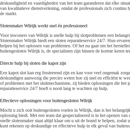
deskundigheid en vaardigheden van het team garanderen dat elke situati
van kwalitatieve dienstverlening, omdat de professionals zich continu 
de markt.
Slotenmaker Wilrijk werkt snel én professioneel
Voor inwoners van Wilrijk is snelle hulp bij slotproblemen een belangri
Slotenmaker Wilrijk biedt een sloten reparatieservice 24/7. Hun ervaren 
helpen bij het oplossen van problemen. Of het nu gaat om het herstelle
buitengesloten Wilrijk is, de specialisten zijn binnen de kortste keren ter
Directe hulp bij sloten die kapot zijn
Een kapot slot kan erg frustrerend zijn en kan voor veel ongemak zorge
deskundigen aanwezig die precies weten hoe zij snel en efficiënt te we
of problemen met het sluitmechanisme, zij bieden oplossingen die het 
reparatieservice 24/7 hoeft u nooit lang te wachten op hulp.
Effectieve oplossingen voor buitengesloten Wilrijk
Mocht u zich ooit buitengesloten voelen in Wilrijk, dan is het belangrij
oplossing biedt. Met een team dat gespecialiseerd is in het openen va
snelle slotenmaker staat altijd klaar om u uit de brand te helpen, zodat
kunt rekenen op deskundige en effectieve hulp in elk geval van buitensl