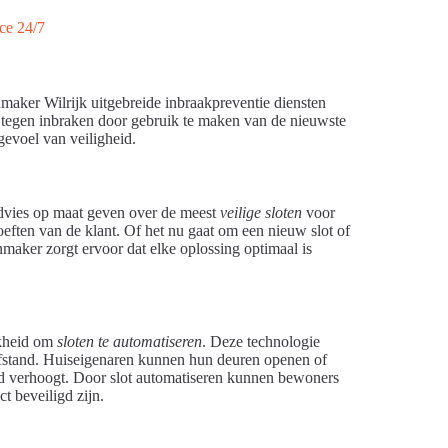
nmaker Wilrijk uitgebreide inbraakpreventie diensten
 tegen inbraken door gebruik te maken van de nieuwste
gevoel van veiligheid.
advies op maat geven over de meest
veilige sloten
voor
eften van de klant. Of het nu gaat om een nieuw slot of
nmaker zorgt ervoor dat elke oplossing optimaal is
jkheid om
sloten te automatiseren
. Deze technologie
afstand. Huiseigenaren kunnen hun deuren openen of
eid verhoogt. Door slot automatiseren kunnen bewoners
t beveiligd zijn.