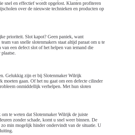
e snel en effectief wordt opgelost. Klanten profiteren
bijscholen over de nieuwste technieken en producten op
jke prioriteit. Slot kapot? Geen paniek, want
team van snelle slotenmakers staat altijd paraat om u te
n van een defect slot of het helpen van iemand die
 plaatse.
n. Gelukkig zijn er bij Slotenmaker Wilrijk
rk moeten gaan. Of het nu gaat om een defecte cilinder
probleem onmiddellijk verhelpen. Met hun sloten
k om te weten dat Slotenmaker Wilrijk de juiste
n deuren zonder schade, komt u snel weer binnen. De
 u zo min mogelijk hinder ondervindt van de situatie. U
uiting.