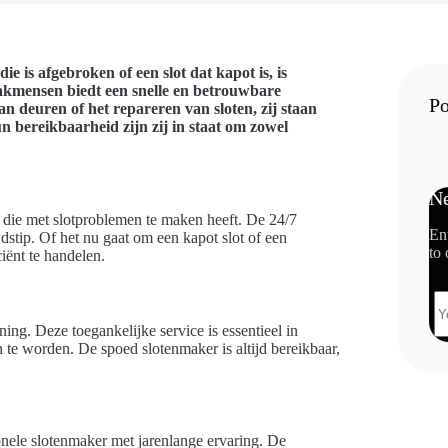
e is afgebroken of een slot dat kapot is, is
vakmensen biedt een snelle en betrouwbare
Po
an deuren of het repareren van sloten, zij staan
n bereikbaarheid zijn zij in staat om zowel
Ne
 die met slotproblemen te maken heeft. De 24/7
En
ijdstip. Of het nu gaat om een kapot slot of een
to 
ciënt te handelen.
ing. Deze toegankelijke service is essentieel in
 te worden. De spoed slotenmaker is altijd bereikbaar,
onele slotenmaker met jarenlange ervaring. De