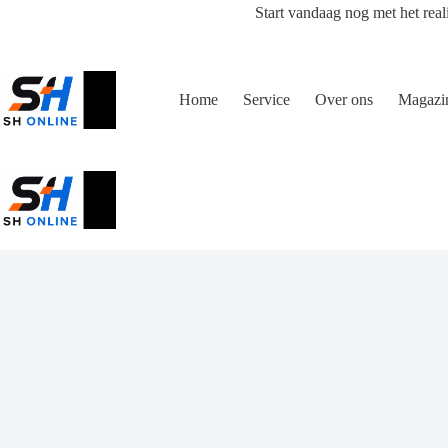
Ga
Start vandaag nog met het real
naar
de
inhoud
Home
Service
Over ons
Magazi