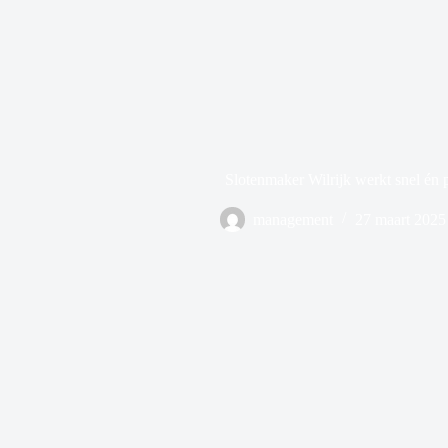
Slotenmaker Wilrijk werkt snel én 
management
27 maart 2025