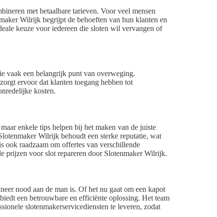
ombineren met betaalbare tarieven. Voor veel mensen
maker Wilrijk begrijpt de behoeften van hun klanten en
ideale keuze voor iedereen die sloten wil vervangen of
tie vaak een belangrijk punt van overweging.
 zorgt ervoor dat klanten toegang hebben tot
nredelijke kosten.
maar enkele tips helpen bij het maken van de juiste
Slotenmaker Wilrijk behoudt een sterke reputatie, wat
 is ook raadzaam om offertes van verschillende
de prijzen voor slot repareren door Slotenmaker Wilrijk.
wanneer nood aan de man is. Of het nu gaat om een kapot
 biedt een betrouwbare en efficiënte oplossing. Het team
ssionele slotenmakerservicediensten te leveren, zodat