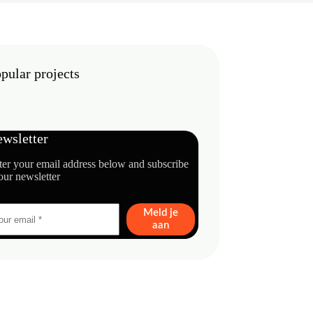
pular projects
wsletter
ter your email address below and subscribe
our newsletter
Meld je
aan