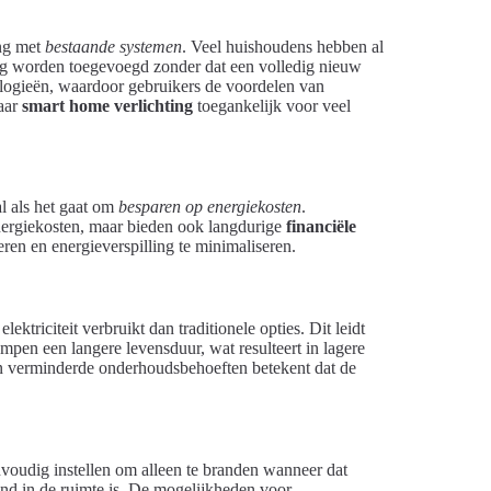
ing met
bestaande systemen
. Veel huishoudens hebben al
dig worden toegevoegd zonder dat een volledig nieuw
ologieën, waardoor gebruikers de voordelen van
naar
smart home verlichting
toegankelijk voor veel
al als het gaat om
besparen op energiekosten
.
nergiekosten, maar bieden ook langdurige
financiële
ren en energieverspilling te minimaliseren.
ktriciteit verbruikt dan traditionele opties. Dit leidt
mpen een langere levensduur, wat resulteert in lagere
n verminderde onderhoudsbehoeften betekent dat de
voudig instellen om alleen te branden wanneer dat
and in de ruimte is. De mogelijkheden voor