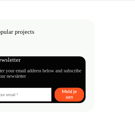
pular projects
wsletter
ter your email address below and subscribe
our newsletter
Meld je
aan