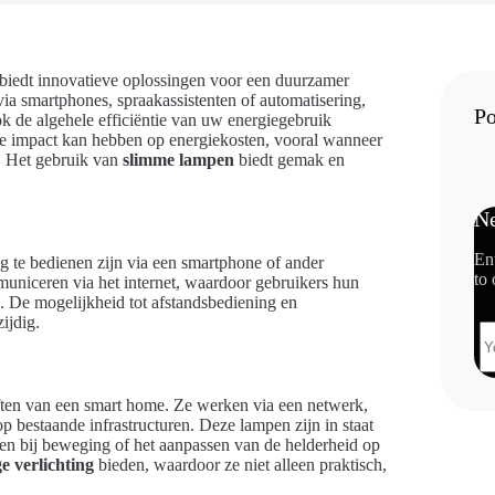
biedt innovatieve oplossingen voor een duurzamer
ia smartphones, spraakassistenten of automatisering,
Po
k de algehele efficiëntie van uw energiegebruik
ke impact kan hebben op energiekosten, vooral wanneer
 Het gebruik van
slimme lampen
biedt gemak en
Ne
En
g te bedienen zijn via een smartphone of ander
to 
uniceren via het internet, waardoor gebruikers hun
. De mogelijkheid tot afstandsbediening en
ijdig.
ten van een smart home. Ze werken via een netwerk,
p bestaande infrastructuren. Deze lampen zijn in staat
elen bij beweging of het aanpassen van de helderheid op
e verlichting
bieden, waardoor ze niet alleen praktisch,