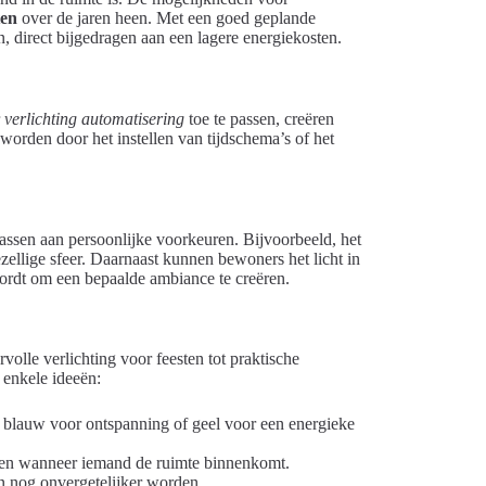
ten
over de jaren heen. Met een goed geplande
en, direct bijgedragen aan een lagere energiekosten.
r
verlichting automatisering
toe te passen, creëren
worden door het instellen van tijdschema’s of het
ssen aan persoonlijke voorkeuren. Bijvoorbeeld, het
ellige sfeer. Daarnaast kunnen bewoners het licht in
ordt om een bepaalde ambiance te creëren.
volle verlichting voor feesten tot praktische
 enkele ideeën:
 blauw voor ontspanning of geel voor een energieke
elen wanneer iemand de ruimte binnenkomt.
n nog onvergetelijker worden.