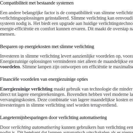
Compatibiliteit met bestaande systemen
Een andere belangrijke factor is de compatibiliteit van slimme verlicht
verlichtingsoplossingen geïnstalleerd. Slimme verlichting kan eenvou
systeem nodig is. Het biedt een upgrade aan huidige verlichtingstechn
energie-efficiëntie en comfort kunnen ervaren. Dit maakt de overstap 
mensen.
Besparen op energiekosten met slimme verlichting
Investeren in slimme verlichting levert aanzienlijke voordelen op, voor
Energiezuinige oplossingen verminderen niet alleen de maandelijkse e
voordelen
. Slimme lampen zijn ontworpen om efficiëntie te maximalise
Financiële voordelen van energiezuinige opties
Energiezuinige verlichting
maakt gebruik van technologie die minder ele
direct tot lagere energierekeningen. Bovendien hebben veel moderne la
vervangingskosten. Deze combinatie van lagere maandelijkse kosten e
investeringen in slimme verlichting snel worden terugverdiend.
Langetermijnbesparingen door verlichting automatisering
Door
verlichting automatisering
kunnen gebruikers hun verlichting een
nodig is. Dit betekent dat lampen automatisch uitschakelen als er niem