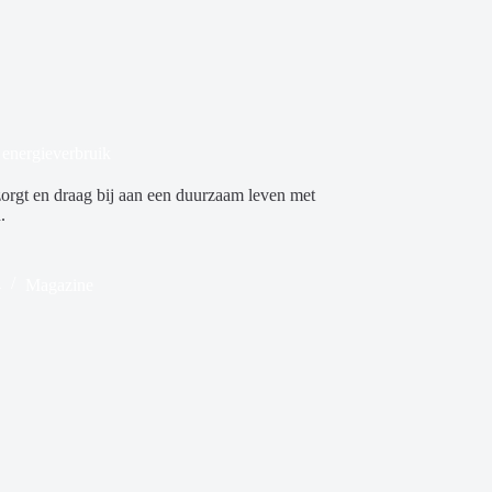
 energieverbruik
zorgt en draag bij aan een duurzaam leven met
.
4
Magazine