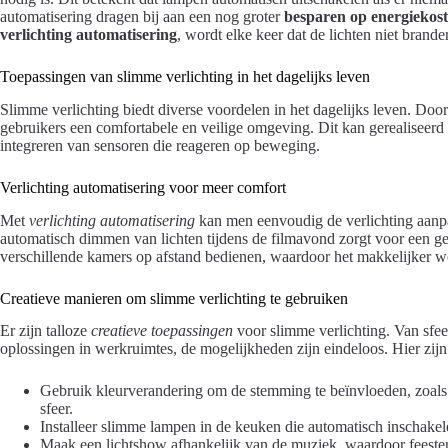
automatisering dragen bij aan een nog groter
besparen op energiekos
verlichting automatisering
, wordt elke keer dat de lichten niet brand
Toepassingen van slimme verlichting in het dagelijks leven
Slimme verlichting biedt diverse voordelen in het dagelijks leven. Doo
gebruikers een comfortabele en veilige omgeving. Dit kan gerealiseerd 
integreren van sensoren die reageren op beweging.
Verlichting automatisering voor meer comfort
Met
verlichting automatisering
kan men eenvoudig de verlichting aanpa
automatisch dimmen van lichten tijdens de filmavond zorgt voor een gez
verschillende kamers op afstand bedienen, waardoor het makkelijker w
Creatieve manieren om slimme verlichting te gebruiken
Er zijn talloze
creatieve toepassingen
voor slimme verlichting. Van sfeer
oplossingen in werkruimtes, de mogelijkheden zijn eindeloos. Hier zijn
Gebruik kleurverandering om de stemming te beïnvloeden, zoals
sfeer.
Installeer slimme lampen in de keuken die automatisch inschak
Maak een lichtshow afhankelijk van de muziek, waardoor feeste