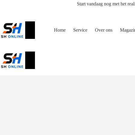
Ga
Start vandaag nog met het real
naar
de
inhoud
Home
Service
Over ons
Magazi