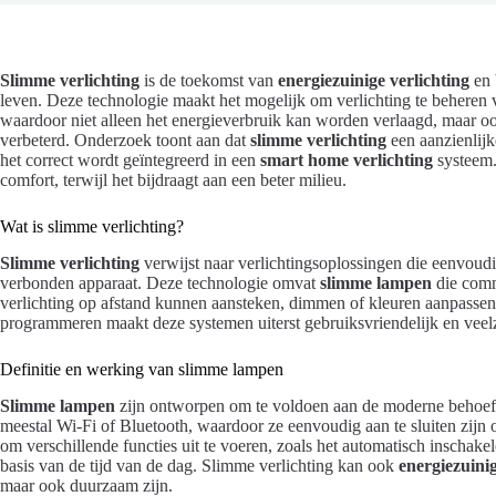
Slimme verlichting
is de toekomst van
energiezuinige verlichting
en 
leven. Deze technologie maakt het mogelijk om verlichting te beheren v
waardoor niet alleen het energieverbruik kan worden verlaagd, maar oo
verbeterd. Onderzoek toont aan dat
slimme verlichting
een aanzienlij
het correct wordt geïntegreerd in een
smart home verlichting
systeem.
comfort, terwijl het bijdraagt aan een beter milieu.
Wat is slimme verlichting?
Slimme verlichting
verwijst naar verlichtingsoplossingen die eenvoudi
verbonden apparaat. Deze technologie omvat
slimme lampen
die comm
verlichting op afstand kunnen aansteken, dimmen of kleuren aanpassen
programmeren maakt deze systemen uiterst gebruiksvriendelijk en veelz
Definitie en werking van slimme lampen
Slimme lampen
zijn ontworpen om te voldoen aan de moderne behoef
meestal Wi-Fi of Bluetooth, waardoor ze eenvoudig aan te sluiten zijn o
om verschillende functies uit te voeren, zoals het automatisch inschak
basis van de tijd van de dag. Slimme verlichting kan ook
energiezuinig
maar ook duurzaam zijn.