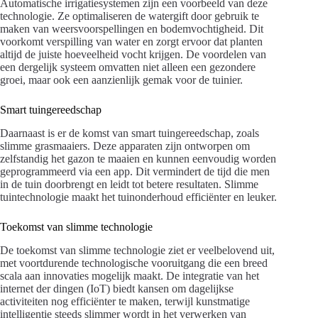
Automatische irrigatiesystemen zijn een voorbeeld van deze
technologie. Ze optimaliseren de watergift door gebruik te
maken van weersvoorspellingen en bodemvochtigheid. Dit
voorkomt verspilling van water en zorgt ervoor dat planten
altijd de juiste hoeveelheid vocht krijgen. De voordelen van
een dergelijk systeem omvatten niet alleen een gezondere
groei, maar ook een aanzienlijk gemak voor de tuinier.
Smart tuingereedschap
Daarnaast is er de komst van smart tuingereedschap, zoals
slimme grasmaaiers. Deze apparaten zijn ontworpen om
zelfstandig het gazon te maaien en kunnen eenvoudig worden
geprogrammeerd via een app. Dit vermindert de tijd die men
in de tuin doorbrengt en leidt tot betere resultaten. Slimme
tuintechnologie maakt het tuinonderhoud efficiënter en leuker.
Toekomst van slimme technologie
De toekomst van slimme technologie ziet er veelbelovend uit,
met voortdurende technologische vooruitgang die een breed
scala aan innovaties mogelijk maakt. De integratie van het
internet der dingen (IoT) biedt kansen om dagelijkse
activiteiten nog efficiënter te maken, terwijl kunstmatige
intelligentie steeds slimmer wordt in het verwerken van