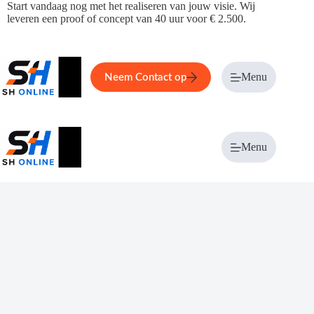
Ga
Start vandaag nog met het realiseren van jouw visie. Wij
naar
leveren een proof of concept van 40 uur voor € 2.500.
de
inhoud
Home
Service
Over ons
Menu
Magazi
Neem Contact op
Menu