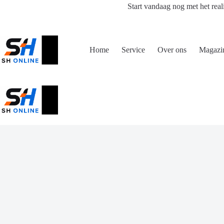
Ga
Start vandaag nog met het real
naar
de
inhoud
Home
Service
Over ons
Magazi