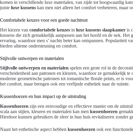
komen in verschillende luxe materialen, van zijde tot hoogwaardig kat
juiste
luxe kussens
kan men niet alleen het comfort verbeteren, maar oo
Comfortabele keuzes voor een goede nachtrust
Het kiezen van
comfortabele keuzes
in
luxe kussens slaapkamer
is 
kussens die zich gemakkelijk aanpassen aan het hoofd en de nek. Het g
ervaring, waardoor men s’ nachts beter kan ontspannen. Populariteit va
bieden ultieme ondersteuning en comfort.
Stijlvolle ontwerpen en materialen
Stijlvolle ontwerpen en materialen
spelen een grote rol in de decora
verscheidenheid aan patronen en kleuren, waardoor ze gemakkelijk te co
moderne geometrische patronen tot romantische florale prints, er is vo
het comfort, maar brengen ook een verfijnde esthetiek naar de ruimte.
Kussenhoezen en hun impact op de uitstraling
Kussenhoezen
zijn een eenvoudige en effectieve manier om de uitstra
scala aan stijlen, kleuren en materialen kan men
kussenhoezen
gemakkel
Hierdoor kunnen gebruikers de sfeer in hun huis revitaliseren zonder 
Naast het esthetische aspect hebben
kussenhoezen
ook een functionele