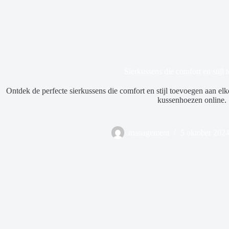
Sierkussens die comfort en stijl
Ontdek de perfecte sierkussens die comfort en stijl toevoegen aan el
kussenhoezen online.
management
5 oktober 202