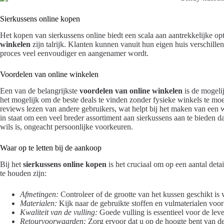
Sierkussens online kopen
Het kopen van sierkussens online biedt een scala aan aantrekkelijke 
winkelen
zijn talrijk. Klanten kunnen vanuit hun eigen huis verschill
proces veel eenvoudiger en aangenamer wordt.
Voordelen van online winkelen
Een van de belangrijkste
voordelen van online winkelen
is de mogeli
het mogelijk om de beste deals te vinden zonder fysieke winkels te m
reviews lezen van andere gebruikers, wat helpt bij het maken van een
in staat om een veel breder assortiment aan sierkussens aan te bieden da
wils is, ongeacht persoonlijke voorkeuren.
Waar op te letten bij de aankoop
Bij het
sierkussens online kopen
is het cruciaal om op een aantal deta
te houden zijn:
Afmetingen:
Controleer of de grootte van het kussen geschikt is
Materialen:
Kijk naar de gebruikte stoffen en vulmaterialen voo
Kwaliteit van de vulling:
Goede vulling is essentieel voor de lev
Retourvoorwaarden:
Zorg ervoor dat u op de hoogte bent van de