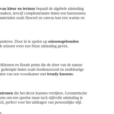
 van kleur en textuur
bepaalt de algehele uitstraling
 maken, terwijl complementaire tinten een harmonieus
 materialen zoals fluweel en canvas kan een warme en
randeren. Door in te spelen op
seizoensgebonden
k seizoen weer een frisse uitstraling geven.
lkleuren en florale prints die de sfeer van de natuur
, gedempte tinten zoals bordeauxrood en rustkleurige
richten van een woonkamer met
trendy kussens
.
patronen
die het decor kunnen verrijken. Geometrische
s om een speelse maar toch stijlvolle uitstraling te
ch, perfect voor het uitdragen van persoonlijke stijl.