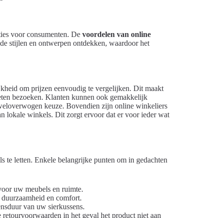
opties voor consumenten. De
voordelen van online
ende stijlen en ontwerpen ontdekken, waardoor het
jkheid om prijzen eenvoudig te vergelijken. Dit maakt
oeten bezoeken. Klanten kunnen ook gemakkelijk
 weloverwogen keuze. Bovendien zijn online winkeliers
n lokale winkels. Dit zorgt ervoor dat er voor ieder wat
ils te letten. Enkele belangrijke punten om in gedachten
 voor uw meubels en ruimte.
r duurzaamheid en comfort.
ensduur van uw sierkussens.
 retourvoorwaarden in het geval het product niet aan