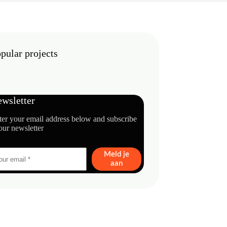
pular projects
wsletter
ter your email address below and subscribe
our newsletter
Meld je
aan