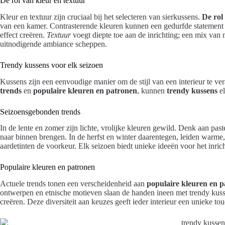
De rol van kleur en textuur
Kleur en textuur zijn cruciaal bij het selecteren van sierkussens.
De rol
van een kamer. Contrasterende kleuren kunnen een gedurfde statement
effect creëren.
Textuur
voegt diepte toe aan de inrichting; een mix van
uitnodigende ambiance scheppen.
Trendy kussens voor elk seizoen
Kussens zijn een eenvoudige manier om de stijl van een interieur te ve
trends
en
populaire kleuren en patronen
, kunnen
trendy kussens
el
Seizoensgebonden trends
In de lente en zomer zijn lichte, vrolijke kleuren gewild. Denk aan paste
naar binnen brengen. In de herfst en winter daarentegen, leiden warme
aardetinten de voorkeur. Elk seizoen biedt unieke ideeën voor het in
Populaire kleuren en patronen
Actuele trends tonen een verscheidenheid aan
populaire kleuren en 
ontwerpen en etnische motieven slaan de handen ineen met trendy kussen
creëren. Deze diversiteit aan keuzes geeft ieder interieur een unieke tou