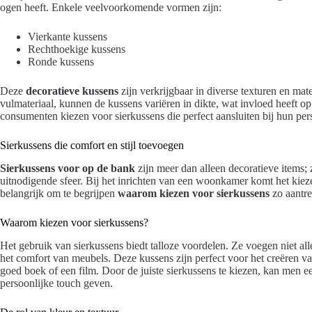
ogen heeft. Enkele veelvoorkomende vormen zijn:
Vierkante kussens
Rechthoekige kussens
Ronde kussens
Deze
decoratieve kussens
zijn verkrijgbaar in diverse texturen en mate
vulmateriaal, kunnen de kussens variëren in dikte, wat invloed heeft o
consumenten kiezen voor sierkussens die perfect aansluiten bij hun pers
Sierkussens die comfort en stijl toevoegen
Sierkussens voor op de bank
zijn meer dan alleen decoratieve items; z
uitnodigende sfeer. Bij het inrichten van een woonkamer komt het kieze
belangrijk om te begrijpen
waarom kiezen voor sierkussens
zo aantrek
Waarom kiezen voor sierkussens?
Het gebruik van sierkussens biedt talloze voordelen. Ze voegen niet al
het comfort van meubels. Deze kussens zijn perfect voor het creëren 
goed boek of een film. Door de juiste sierkussens te kiezen, kan men e
persoonlijke touch geven.