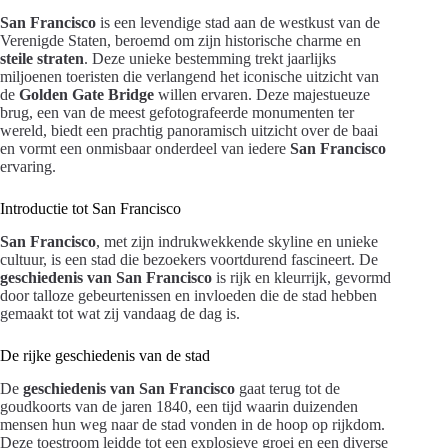
San Francisco
is een levendige stad aan de westkust van de
Verenigde Staten, beroemd om zijn historische charme en
steile straten
. Deze unieke bestemming trekt jaarlijks
miljoenen toeristen die verlangend het iconische uitzicht van
de
Golden Gate Bridge
willen ervaren. Deze majestueuze
brug, een van de meest gefotografeerde monumenten ter
wereld, biedt een prachtig panoramisch uitzicht over de baai
en vormt een onmisbaar onderdeel van iedere
San Francisco
ervaring.
Introductie tot San Francisco
San Francisco
, met zijn indrukwekkende skyline en unieke
cultuur, is een stad die bezoekers voortdurend fascineert. De
geschiedenis van San Francisco
is rijk en kleurrijk, gevormd
door talloze gebeurtenissen en invloeden die de stad hebben
gemaakt tot wat zij vandaag de dag is.
De rijke geschiedenis van de stad
De
geschiedenis van San Francisco
gaat terug tot de
goudkoorts van de jaren 1840, een tijd waarin duizenden
mensen hun weg naar de stad vonden in de hoop op rijkdom.
Deze toestroom leidde tot een explosieve groei en een diverse