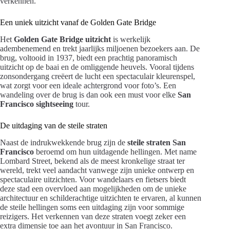
verkennen.
Een uniek uitzicht vanaf de Golden Gate Bridge
Het
Golden Gate Bridge uitzicht
is werkelijk
adembenemend en trekt jaarlijks miljoenen bezoekers aan. De
brug, voltooid in 1937, biedt een prachtig panoramisch
uitzicht op de baai en de omliggende heuvels. Vooral tijdens
zonsondergang creëert de lucht een spectaculair kleurenspel,
wat zorgt voor een ideale achtergrond voor foto’s. Een
wandeling over de brug is dan ook een must voor elke
San
Francisco sightseeing
tour.
De uitdaging van de steile straten
Naast de indrukwekkende brug zijn de
steile straten San
Francisco
beroemd om hun uitdagende hellingen. Met name
Lombard Street, bekend als de meest kronkelige straat ter
wereld, trekt veel aandacht vanwege zijn unieke ontwerp en
spectaculaire uitzichten. Voor wandelaars en fietsers biedt
deze stad een overvloed aan mogelijkheden om de unieke
architectuur en schilderachtige uitzichten te ervaren, al kunnen
de steile hellingen soms een uitdaging zijn voor sommige
reizigers. Het verkennen van deze straten voegt zeker een
extra dimensie toe aan het avontuur in San Francisco.