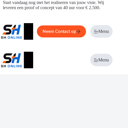
Ga
Start vandaag nog met het realiseren van jouw visie. Wij
naar
leveren een proof of concept van 40 uur voor € 2.500.
de
inhoud
Home
Service
Over ons
Menu
Magazi
Neem Contact op
Menu