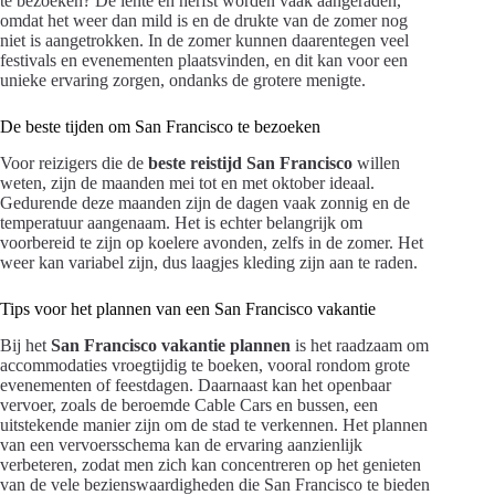
te bezoeken? De lente en herfst worden vaak aangeraden,
omdat het weer dan mild is en de drukte van de zomer nog
niet is aangetrokken. In de zomer kunnen daarentegen veel
festivals en evenementen plaatsvinden, en dit kan voor een
unieke ervaring zorgen, ondanks de grotere menigte.
De beste tijden om San Francisco te bezoeken
Voor reizigers die de
beste reistijd San Francisco
willen
weten, zijn de maanden mei tot en met oktober ideaal.
Gedurende deze maanden zijn de dagen vaak zonnig en de
temperatuur aangenaam. Het is echter belangrijk om
voorbereid te zijn op koelere avonden, zelfs in de zomer. Het
weer kan variabel zijn, dus laagjes kleding zijn aan te raden.
Tips voor het plannen van een San Francisco vakantie
Bij het
San Francisco vakantie plannen
is het raadzaam om
accommodaties vroegtijdig te boeken, vooral rondom grote
evenementen of feestdagen. Daarnaast kan het openbaar
vervoer, zoals de beroemde Cable Cars en bussen, een
uitstekende manier zijn om de stad te verkennen. Het plannen
van een vervoersschema kan de ervaring aanzienlijk
verbeteren, zodat men zich kan concentreren op het genieten
van de vele bezienswaardigheden die San Francisco te bieden