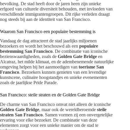
bevolking. De stad heeft door de jaren heen zijn unieke
erfgoed van culturele diversiteit behouden, met invloeden van
verschillende immigrantengroepen. Dit rijke verleden draagt
nog steeds bij aan de identiteit van San Francisco.
Waarom San Francisco een populaire bestemming is
Vandaag de dag attracteert de stad jaarlijks miljoenen
bezoekers en wordt het beschouwd als een
populaire
bestemming San Francisco
. De combinatie van iconische
bezienswaardigheden, zoals de
Golden Gate Bridge
en
Alcatraz, het milde klimaat, en de adembenemende natuurlijke
omgeving helpen bij het aanmoedigen van
toerisme San
Francisco
. Bezoekers kunnen genieten van een levendige
kunstscene, culinaire hoogstandjes en unieke evenementen
zoals de jaarlijkse Pride Parade.
San Francisco: steile straten en de Golden Gate Bridge
De charme van San Francisco omvat niet alleen de iconische
Golden Gate Bridge
, maar ook de wereldberoemde
steile
straten San Francisco
. Samen vormen zij een onvergetelijke
ervaring voor elke bezoeker. De combinatie van deze
elementen zorgt voor een unieke manier om de stad te