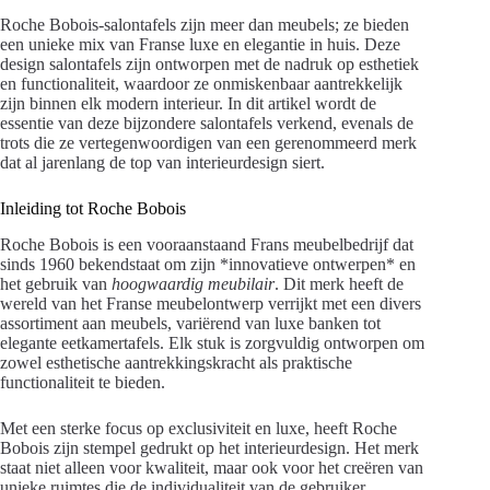
Roche Bobois-salontafels zijn meer dan meubels; ze bieden
een unieke mix van Franse luxe en elegantie in huis. Deze
design salontafels zijn ontworpen met de nadruk op esthetiek
en functionaliteit, waardoor ze onmiskenbaar aantrekkelijk
zijn binnen elk modern interieur. In dit artikel wordt de
essentie van deze bijzondere salontafels verkend, evenals de
trots die ze vertegenwoordigen van een gerenommeerd merk
dat al jarenlang de top van interieurdesign siert.
Inleiding tot Roche Bobois
Roche Bobois is een vooraanstaand Frans meubelbedrijf dat
sinds 1960 bekendstaat om zijn *innovatieve ontwerpen* en
het gebruik van
hoogwaardig meubilair
. Dit merk heeft de
wereld van het Franse meubelontwerp verrijkt met een divers
assortiment aan meubels, variërend van luxe banken tot
elegante eetkamertafels. Elk stuk is zorgvuldig ontworpen om
zowel esthetische aantrekkingskracht als praktische
functionaliteit te bieden.
Met een sterke focus op exclusiviteit en luxe, heeft Roche
Bobois zijn stempel gedrukt op het interieurdesign. Het merk
staat niet alleen voor kwaliteit, maar ook voor het creëren van
unieke ruimtes die de individualiteit van de gebruiker