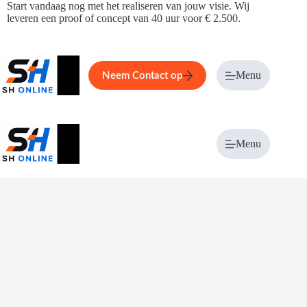
Ga
Start vandaag nog met het realiseren van jouw visie. Wij
naar
leveren een proof of concept van 40 uur voor € 2.500.
de
inhoud
Home
Service
Over ons
Menu
Magazi
Neem Contact op
Menu