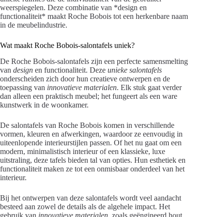
weerspiegelen. Deze combinatie van *design en
functionaliteit* maakt Roche Bobois tot een herkenbare naam
in de meubelindustrie.
Wat maakt Roche Bobois-salontafels uniek?
De Roche Bobois-salontafels zijn een perfecte samensmelting
van
design
en functionaliteit. Deze
unieke salontafels
onderscheiden zich door hun creatieve ontwerpen en de
toepassing van
innovatieve materialen
. Elk stuk gaat verder
dan alleen een praktisch meubel; het fungeert als een ware
kunstwerk in de woonkamer.
De salontafels van Roche Bobois komen in verschillende
vormen, kleuren en afwerkingen, waardoor ze eenvoudig in
uiteenlopende interieurstijlen passen. Of het nu gaat om een
modern, minimalistisch interieur of een klassieke, luxe
uitstraling, deze tafels bieden tal van opties. Hun esthetiek en
functionaliteit maken ze tot een onmisbaar onderdeel van het
interieur.
Bij het ontwerpen van deze salontafels wordt veel aandacht
besteed aan zowel de details als de algehele impact. Het
gebruik van
innovatieve materialen
, zoals geëngineerd hout