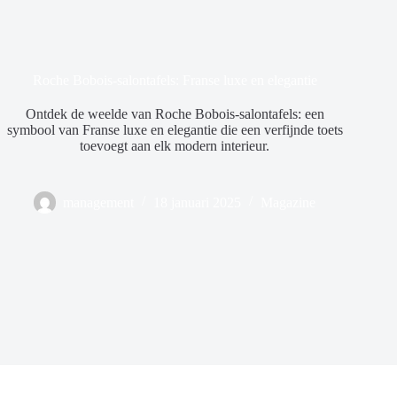
Roche Bobois-salontafels: Franse luxe en elegantie
Ontdek de weelde van Roche Bobois-salontafels: een
symbool van Franse luxe en elegantie die een verfijnde toets
toevoegt aan elk modern interieur.
management
18 januari 2025
Magazine