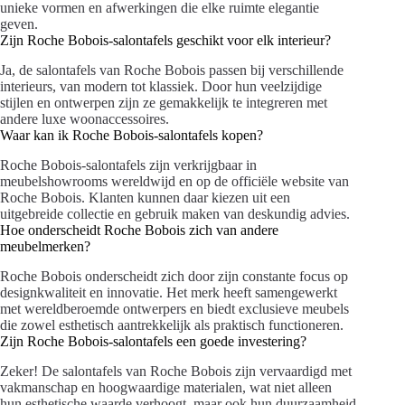
unieke vormen en afwerkingen die elke ruimte elegantie
geven.
Zijn Roche Bobois-salontafels geschikt voor elk interieur?
Ja, de salontafels van Roche Bobois passen bij verschillende
interieurs, van modern tot klassiek. Door hun veelzijdige
stijlen en ontwerpen zijn ze gemakkelijk te integreren met
andere luxe woonaccessoires.
Waar kan ik Roche Bobois-salontafels kopen?
Roche Bobois-salontafels zijn verkrijgbaar in
meubelshowrooms wereldwijd en op de officiële website van
Roche Bobois. Klanten kunnen daar kiezen uit een
uitgebreide collectie en gebruik maken van deskundig advies.
Hoe onderscheidt Roche Bobois zich van andere
meubelmerken?
Roche Bobois onderscheidt zich door zijn constante focus op
designkwaliteit en innovatie. Het merk heeft samengewerkt
met wereldberoemde ontwerpers en biedt exclusieve meubels
die zowel esthetisch aantrekkelijk als praktisch functioneren.
Zijn Roche Bobois-salontafels een goede investering?
Zeker! De salontafels van Roche Bobois zijn vervaardigd met
vakmanschap en hoogwaardige materialen, wat niet alleen
hun esthetische waarde verhoogt, maar ook hun duurzaamheid