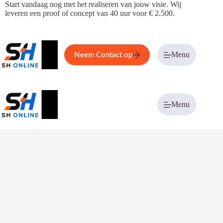
Ga
Start vandaag nog met het realiseren van jouw visie. Wij
naar
leveren een proof of concept van 40 uur voor € 2.500.
de
inhoud
Home
Service
Over ons
Menu
Magazi
Neem Contact op
Menu