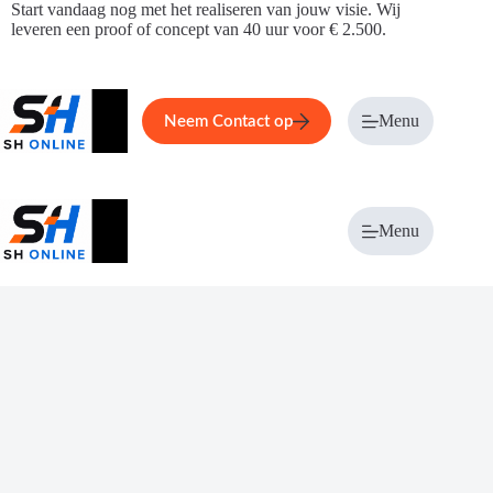
Ga
Start vandaag nog met het realiseren van jouw visie. Wij
naar
leveren een proof of concept van 40 uur voor € 2.500.
de
inhoud
Home
Service
Over ons
Menu
Magazi
Neem Contact op
Menu