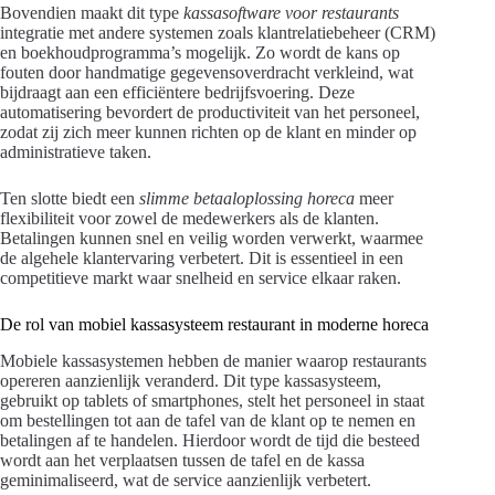
Bovendien maakt dit type
kassasoftware voor restaurants
integratie met andere systemen zoals klantrelatiebeheer (CRM)
en boekhoudprogramma’s mogelijk. Zo wordt de kans op
fouten door handmatige gegevensoverdracht verkleind, wat
bijdraagt aan een efficiëntere bedrijfsvoering. Deze
automatisering bevordert de productiviteit van het personeel,
zodat zij zich meer kunnen richten op de klant en minder op
administratieve taken.
Ten slotte biedt een
slimme betaaloplossing horeca
meer
flexibiliteit voor zowel de medewerkers als de klanten.
Betalingen kunnen snel en veilig worden verwerkt, waarmee
de algehele klantervaring verbetert. Dit is essentieel in een
competitieve markt waar snelheid en service elkaar raken.
De rol van mobiel kassasysteem restaurant in moderne horeca
Mobiele kassasystemen hebben de manier waarop restaurants
opereren aanzienlijk veranderd. Dit type kassasysteem,
gebruikt op tablets of smartphones, stelt het personeel in staat
om bestellingen tot aan de tafel van de klant op te nemen en
betalingen af te handelen. Hierdoor wordt de tijd die besteed
wordt aan het verplaatsen tussen de tafel en de kassa
geminimaliseerd, wat de service aanzienlijk verbetert.