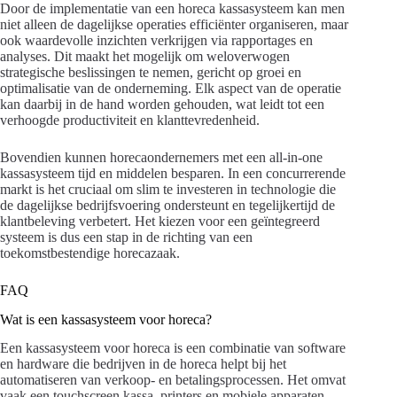
Door de implementatie van een horeca kassasysteem kan men
niet alleen de dagelijkse operaties efficiënter organiseren, maar
ook waardevolle inzichten verkrijgen via rapportages en
analyses. Dit maakt het mogelijk om weloverwogen
strategische beslissingen te nemen, gericht op groei en
optimalisatie van de onderneming. Elk aspect van de operatie
kan daarbij in de hand worden gehouden, wat leidt tot een
verhoogde productiviteit en klanttevredenheid.
Bovendien kunnen horecaondernemers met een all-in-one
kassasysteem tijd en middelen besparen. In een concurrerende
markt is het cruciaal om slim te investeren in technologie die
de dagelijkse bedrijfsvoering ondersteunt en tegelijkertijd de
klantbeleving verbetert. Het kiezen voor een geïntegreerd
systeem is dus een stap in de richting van een
toekomstbestendige horecazaak.
FAQ
Wat is een kassasysteem voor horeca?
Een kassasysteem voor horeca is een combinatie van software
en hardware die bedrijven in de horeca helpt bij het
automatiseren van verkoop- en betalingsprocessen. Het omvat
vaak een touchscreen kassa, printers en mobiele apparaten