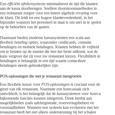
Een
efficiënt afrekensysteem
minimaliseert de tijd die klanten
aan de kassa doorbrengen. Snellere doorstroomsnelheden in
een restaurant zorgen voor een betere algehele ervaring voor
de klant. Dit leidt tot een hogere klanttevredenheid, in het
bijzonder wanneer het personeel in staat is om snel in te spelen
op de behoeften van de gasten.
Daarnaast bieden moderne kassasystemen een scala aan
flexibele betaling opties
, waaronder creditcards, contante
betalingen en mobiele betalingen. Klanten hebben de vrijheid
om te betalen op de manier die hen het beste uitkomt, wat de
kans vergroot dat zij voor uw restaurant kiezen. Flexibiliteit in
betalingen is belangrijk in een tijd waarin contactloze
betalingen steeds gebruikelijker zijn.
POS-oplossingen die met je restaurant meegroeien
Een flexibele keuze voor
POS-oplossingen
is cruciaal voor de
groei van elk restaurant. Naarmate een horecazaak zich
ontwikkelt, is het belangrijk dat de
kassasystemen voor horeca
bijkomende functies kunnen integreren. Denk hierbij aan
mogelijkheden zoals tafelregistratie, reserveringsbeheer en
voorraadbeheer. Wanneer een systeem kan evolueren met het
restaurant biedt het niet alleen ondersteuning bij het schalen