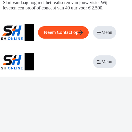
Ga
Start vandaag nog met het realiseren van jouw visie. Wij
naar
leveren een proof of concept van 40 uur voor € 2.500.
de
inhoud
Home
Service
Over ons
Menu
Magazi
Neem Contact op
Menu