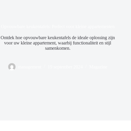
Opvouwbare keukentafels: Perfect voor kleine appartementen
Ontdek hoe opvouwbare keukentafels de ideale oplossing zijn
voor uw kleine appartement, waarbij functionaliteit en stijl
samenkomen.
management
19 september 2024
Magazine