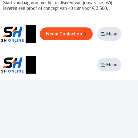
Ga
Start vandaag nog met het realiseren van jouw visie. Wij
naar
leveren een proof of concept van 40 uur voor € 2.500.
de
inhoud
Home
Service
Over ons
Menu
Magazi
Neem Contact op
Menu