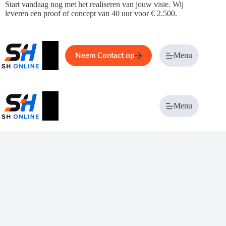
Ga
Start vandaag nog met het realiseren van jouw visie. Wij
naar
leveren een proof of concept van 40 uur voor € 2.500.
de
inhoud
Home
Service
Over ons
Menu
Magazi
Neem Contact op
Menu