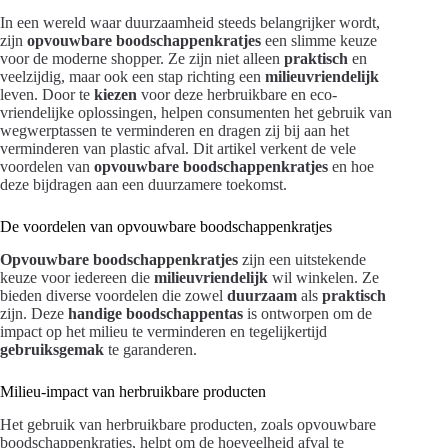
In een wereld waar duurzaamheid steeds belangrijker wordt,
zijn
opvouwbare boodschappenkratjes
een slimme keuze
voor de moderne shopper. Ze zijn niet alleen
praktisch
en
veelzijdig, maar ook een stap richting een
milieuvriendelijk
leven. Door te
kiezen
voor deze herbruikbare en eco-
vriendelijke oplossingen, helpen consumenten het gebruik van
wegwerptassen te verminderen en dragen zij bij aan het
verminderen van plastic afval. Dit artikel verkent de vele
voordelen van
opvouwbare boodschappenkratjes
en hoe
deze bijdragen aan een duurzamere toekomst.
De voordelen van opvouwbare boodschappenkratjes
Opvouwbare boodschappenkratjes
zijn een uitstekende
keuze voor iedereen die
milieuvriendelijk
wil winkelen. Ze
bieden diverse voordelen die zowel
duurzaam
als
praktisch
zijn. Deze
handige boodschappentas
is ontworpen om de
impact op het milieu te verminderen en tegelijkertijd
gebruiksgemak
te garanderen.
Milieu-impact van herbruikbare producten
Het gebruik van herbruikbare producten, zoals opvouwbare
boodschappenkratjes, helpt om de hoeveelheid afval te