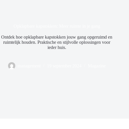
Opklapbare kapstokken: Meer ruimte in je gang
Ontdek hoe opklapbare kapstokken jouw gang opgeruimd en
ruimtelijk houden. Praktische en stijlvolle oplossingen voor
ieder huis.
management
19 september 2024
Magazine