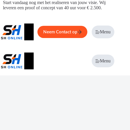
Ga
Start vandaag nog met het realiseren van jouw visie. Wij
naar
leveren een proof of concept van 40 uur voor € 2.500.
de
inhoud
Home
Service
Over ons
Menu
Magazi
Neem Contact op
Menu