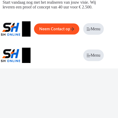
Ga
Start vandaag nog met het realiseren van jouw visie. Wij
naar
leveren een proof of concept van 40 uur voor € 2.500.
de
inhoud
Home
Service
Over ons
Menu
Magazi
Neem Contact op
Menu