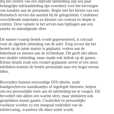
Bij het creëren van een stijlvolle tafelsetting zijn een paar
belangrijke tafelaankleding tips essentieel voor het toevoegen
van karakter aan de presentatie. Begin met het kiezen van een
thematisch servies dat aansluit bij de gelegenheid. Combineer
verschillende materialen en kleuren om contrast en diepte te
creëren. Deze variatie in het servies kan bijdragen aan een
unieke en uitnodigende sfeer.
De manier waarop bestek wordt gepresenteerd, is cruciaal
voor de algehele uitstraling van de tafel. Zorg ervoor dat het
bestek op de juiste manier is geplaatst: vorken aan de
linkerkant en messen aan de rechterkant. Dit geeft niet alleen
een strakke uitstraling, maar maakt ook indruk op de gasten.
Kleine details zoals een creatief geplaatste servet of een mooi
tafellaken kunnen de bestek presentatie naar een hoger niveau
tillen.
Bovendien kunnen eenvoudige DIY-ideeën, zoals
handgeschreven naamkaartjes of ingelegde bloemen, helpen
om een persoonlijke toets aan de tafelsetting toe te voegen. Dit
bevordert niet alleen een warme sfeer, maar stimuleert ook
gesprekken tussen gasten. Creativiteit en persoonlijke
voorkeur worden zo een integraal onderdeel van de
tafelervaring, waardoor elk diner uniek wordt.