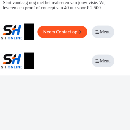
Ga
Start vandaag nog met het realiseren van jouw visie. Wij
naar
leveren een proof of concept van 40 uur voor € 2.500.
de
inhoud
Home
Service
Over ons
Menu
Magazi
Neem Contact op
Menu