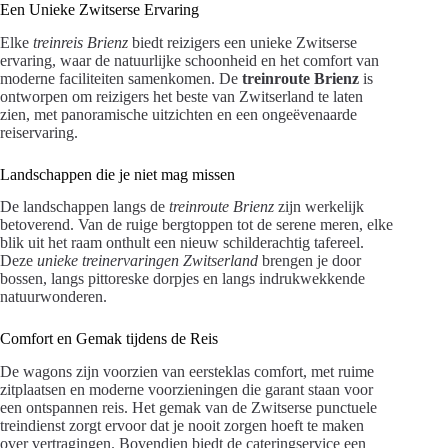
Een Unieke Zwitserse Ervaring
Elke
treinreis Brienz
biedt reizigers een unieke Zwitserse
ervaring, waar de natuurlijke schoonheid en het comfort van
moderne faciliteiten samenkomen. De
treinroute Brienz
is
ontworpen om reizigers het beste van Zwitserland te laten
zien, met panoramische uitzichten en een ongeëvenaarde
reiservaring.
Landschappen die je niet mag missen
De landschappen langs de
treinroute Brienz
zijn werkelijk
betoverend. Van de ruige bergtoppen tot de serene meren, elke
blik uit het raam onthult een nieuw schilderachtig tafereel.
Deze
unieke treinervaringen Zwitserland
brengen je door
bossen, langs pittoreske dorpjes en langs indrukwekkende
natuurwonderen.
Comfort en Gemak tijdens de Reis
De wagons zijn voorzien van eersteklas comfort, met ruime
zitplaatsen en moderne voorzieningen die garant staan voor
een ontspannen reis. Het gemak van de Zwitserse punctuele
treindienst zorgt ervoor dat je nooit zorgen hoeft te maken
over vertragingen. Bovendien biedt de cateringservice een