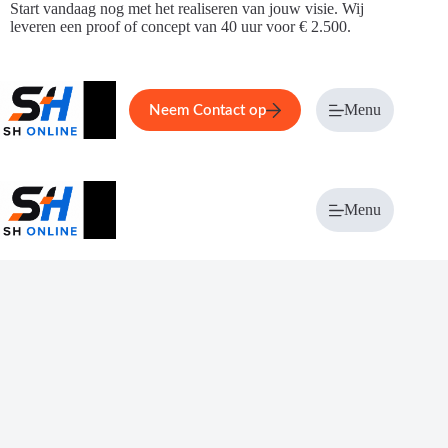
Ga
Start vandaag nog met het realiseren van jouw visie. Wij
naar
leveren een proof of concept van 40 uur voor € 2.500.
de
inhoud
Home
Service
Over ons
Menu
Magazi
Neem Contact op
Menu