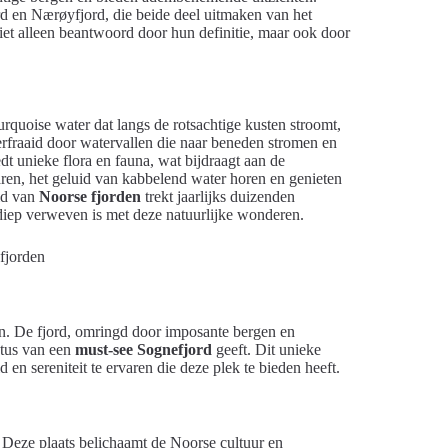
rd en Nærøyfjord, die beide deel uitmaken van het
et alleen beantwoord door hun definitie, maar ook door
turquoise water dat langs de rotsachtige kusten stroomt,
erfraaid door watervallen die naar beneden stromen en
dt unieke flora en fauna, wat bijdraagt aan de
ren, het geluid van kabbelend water horen en genieten
id van
Noorse fjorden
trekt jaarlijks duizenden
o diep verweven is met deze natuurlijke wonderen.
en. De fjord, omringd door imposante bergen en
atus van een
must-see Sognefjord
geeft. Dit unieke
n sereniteit te ervaren die deze plek te bieden heeft.
. Deze plaats belichaamt de Noorse cultuur en