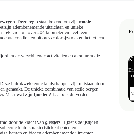
rwegen
. Deze regio staat bekend om zijn
mooie
met zijn adembenemende uitzichten en unieke
Po
, strekt zich uit over 204 kilometer en heeft een
de watervallen en pittoreske dorpjes maken het tot een
ord en de verschillende activiteiten en avonturen die
Ne
En
to 
. Deze indrukwekkende landschappen zijn ontstaan door
ebben gemaakt. De unieke combinatie van steile bergen,
der. Maar
wat zijn fjorden?
Laat ons dit verder
d door de kracht van gletsjers. Tijdens de ijstijden
ulteerde in de karakteristieke diepten en
htige bergen en bieden adembenemende uitzichten.