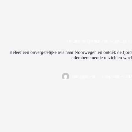
Ontdek de fjorden van Sognefjor
Beleef een onvergetelijke reis naar Noorwegen en ontdek de fjor
adembenemende uitzichten wach
management
1 september 20