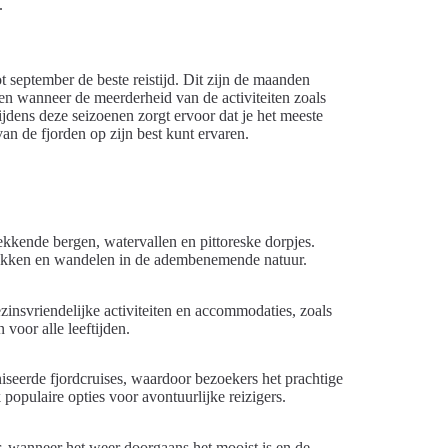
.
t september de beste reistijd. Dit zijn de maanden
n wanneer de meerderheid van de activiteiten zoals
jdens deze seizoenen zorgt ervoor dat je het meeste
n de fjorden op zijn best kunt ervaren.
ekkende bergen, watervallen en pittoreske dorpjes.
ajakken en wandelen in de adembenemende natuur.
ezinsvriendelijke activiteiten en accommodaties, zoals
 voor alle leeftijden.
iseerde fjordcruises, waardoor bezoekers het prachtige
opulaire opties voor avontuurlijke reizigers.
r, wanneer het weer doorgaans het mooist is en de