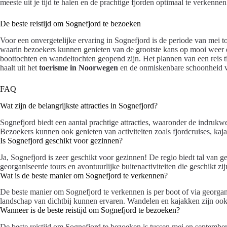
meeste uit je tijd te halen en de prachtige fjorden optimaal te verkennen
De beste reistijd om Sognefjord te bezoeken
Voor een onvergetelijke ervaring in Sognefjord is de periode van mei to
waarin bezoekers kunnen genieten van de grootste kans op mooi weer e
boottochten en wandeltochten geopend zijn. Het plannen van een reis ti
haalt uit het
toerisme in Noorwegen
en de onmiskenbare schoonheid va
FAQ
Wat zijn de belangrijkste attracties in Sognefjord?
Sognefjord biedt een aantal prachtige attracties, waaronder de indrukw
Bezoekers kunnen ook genieten van activiteiten zoals fjordcruises, k
Is Sognefjord geschikt voor gezinnen?
Ja, Sognefjord is zeer geschikt voor gezinnen! De regio biedt tal van g
georganiseerde tours en avontuurlijke buitenactiviteiten die geschikt zijn
Wat is de beste manier om Sognefjord te verkennen?
De beste manier om Sognefjord te verkennen is per boot of via georgan
landschap van dichtbij kunnen ervaren. Wandelen en kajakken zijn ook p
Wanneer is de beste reistijd om Sognefjord te bezoeken?
De beste reistijd om Sognefjord te bezoeken is tussen mei en septembe