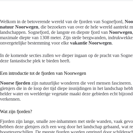
Welkom in de betoverende wereld van de fjorden van Sognefjord,
Noo
natuur Noorwegen
, die bezoekers van over de hele wereld aantrekt 
landschappen. Sognefjord, de langste en diepste fjord van
Noorwegen
maximale diepte van 1308 meter. Zijn steile bergwanden, indrukwekken
onvergetelijke bestemming voor elke
vakantie Noorwegen
.
In de komende secties zullen we dieper ingaan op de pracht van Sognefj
deze fantastische plek te bieden heeft.
Een introductie tot de fjorden van Noorwegen
Noorse fjorden
zijn natuurlijke wonderen die veel mensen fascineren
gletsjers die in de loop der tijd diepe insnijdingen in het landschap h
helder water en weelderige vegetatie maakt deze gebieden echt bijzon
verkennen.
Wat zijn fjorden?
Fjorden zijn lange, smalle zee-inhammen met steile wanden, vaak gevorm
hebben deze gletsjers zich een weg door het landschap gebaand, wat res
hoogteverschillen. De meeste fjorden worden omringd door schilderac