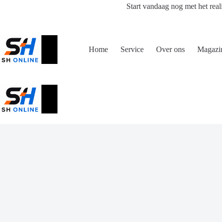
Ga
Start vandaag nog met het real
naar
de
inhoud
Home
Service
Over ons
Magazi