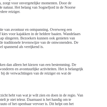
una, zorgt voor onvergetelijke momenten. Door de
 natuur. Het belang van Sognefjord in de Noorse
ere reiziger.
tie van avontuur en ontspanning. Overweeg een
f kies voor kajakken in de heldere baaien. Wandelaars
ap slingeren. Bezoekers kunnen ook genieten van
n de traditionele levenswijze van de omwonenden. De
l spannend als verrijkend is.
jken dan alleen het kiezen van een bestemming. De
wonderen en avontuurlijke activiteiten. Het is belangrijk
bij de verwachtingen van de reiziger en wat de
zicht hebt van wat je wilt zien en doen in de regio. Van
t je niet teleur. Daarnaast is het handig om te
rauto of het openbaar vervoer is. Dit helpt om het