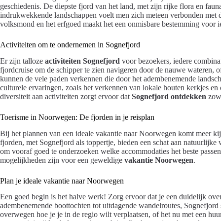
geschiedenis. De diepste fjord van het land, met zijn rijke flora en fa
indrukwekkende landschappen voelt men zich meteen verbonden met de
volksmond en het erfgoed maakt het een onmisbare bestemming voor ied
Activiteiten om te ondernemen in Sognefjord
Er zijn talloze
activiteiten Sognefjord
voor bezoekers, iedere combina
fjordcruise om de schipper te zien navigeren door de nauwe wateren, o
kunnen de vele paden verkennen die door het adembenemende landsch
culturele ervaringen, zoals het verkennen van lokale houten kerkjes e
diversiteit aan activiteiten zorgt ervoor dat
Sognefjord ontdekken
zowe
Toerisme in Noorwegen: De fjorden in je reisplan
Bij het plannen van een ideale vakantie naar Noorwegen komt meer ki
fjorden, met Sognefjord als toppertje, bieden een schat aan natuurlijke 
om vooraf goed te onderzoeken welke accommodaties het beste passen 
mogelijkheden zijn voor een geweldige
vakantie Noorwegen
.
Plan je ideale vakantie naar Noorwegen
Een goed begin is het halve werk! Zorg ervoor dat je een duidelijk over
adembenemende boottochten tot uitdagende wandelroutes, Sognefjord stel
overwegen hoe je je in de regio wilt verplaatsen, of het nu met een huu