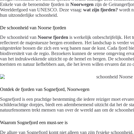
Enkele van de beroemdste fjorden in
Noorwegen
zijn de Geirangerfjo
Werelderfgoed van UNESCO. Deze vraag:
wat zijn fjorden?
wordt ni
hun uitzonderlijke schoonheid.
De schoonheid van Noorse fjorden
De schoonheid van
Noorse fjorden
is werkelijk onbeschrijfelijk. Het 
reflecteert de majestueuze bergen eromheen. Het landschap is verder v
uitgestrekte bossen die zich een weg banen naar de kust. Cada fjord bie
biodiversiteit van de regio. Bezoekers kunnen de serene omgeving erva
van het indrukwekkende uitzicht op de hemel en bergen. De schoonhe
toeristen en natuur liefhebbers aan, die het leven willen ervaren dat z
Ontdek de fjorden van Sognefjord, Noorwegen
Sognefjord is een prachtige bestemming die iedere reiziger moet ervar
schilderachtige dorpjes, biedt een adembenemend uitzicht dat het de st
natuurfenomeen trekt mensen van over de wereld aan om de schoonheid e
Waarom Sognefjord een must-see is
De allure van Sognefjord komt niet alleen van zijn fysieke schoonheid