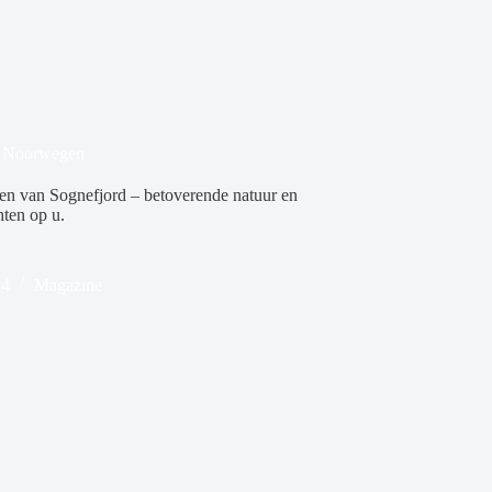
d, Noorwegen
den van Sognefjord – betoverende natuur en
ten op u.
24
Magazine