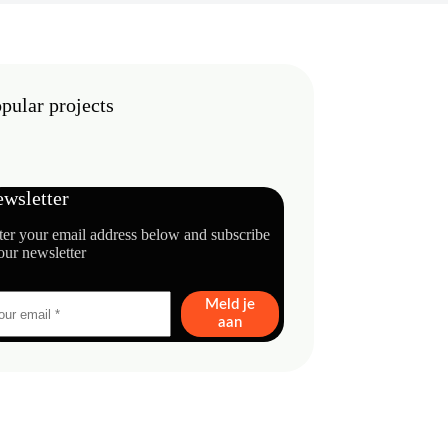
pular projects
wsletter
ter your email address below and subscribe
our newsletter
Meld je
aan