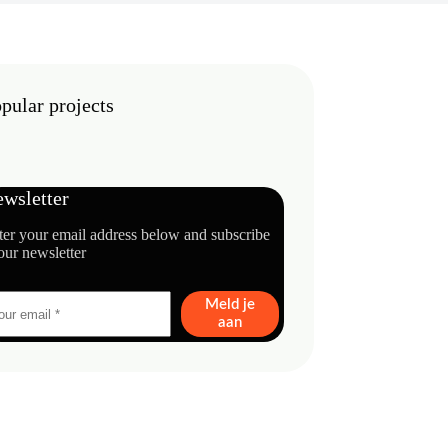
pular projects
wsletter
ter your email address below and subscribe
our newsletter
Meld je
aan