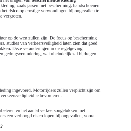
an het dragen van
beschermende kleding
te kleding, zoals jassen met bescherming, handschoenen
het risico op ernstige verwondingen bij ongevallen te
e vergroten.
iger op de weg zullen zijn. De focus op bescherming
s. studies van verkeersveiligheid laten zien dat goed
lukken. Deze veranderingen in de regelgeving
n gedragsverandering, wat uiteindelijk zal bijdragen
eding ingevoerd. Motorrijders zullen verplicht zijn om
 verkeersveiligheid te bevorderen.
rbeteren en het aantal verkeersongelukken met
ers een verhoogd risico lopen bij ongevallen, vooral
g?