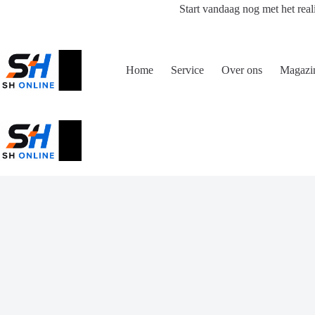
Ga
Start vandaag nog met het real
naar
de
inhoud
Home
Service
Over ons
Magazi