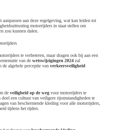
h aanpassen aan deze regelgeving, wat kan leiden tot
heidsuitrusting motorrijders in staat stellen om
ten zou kunnen dalen.
otorrijders te verbeteren, maar dragen ook bij aan een
lementatie van de
wetswijzigingen 2024
zal
n de algehele perceptie van
verkeersveiligheid
om de
veiligheid op de weg
voor motorrijders te
 doel een cultuur van veiligere rijomstandigheden te
ragen van beschermende kleding voor alle motorrijders,
id tijdens het rijden.