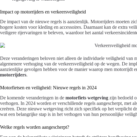
Impact op motorrijders en verkeersveiligheid
De impact van de nieuwe regels is aanzienlijk. Motorrijders moeten zic
hogere kosten voor kleding en accessoires. Daarnaast kan de extra veilig
veiligere rijervaringen te beleven, waardoor het aantal verkeersinciden
Deze veranderingen beloven niet alleen de individuele veiligheid van m
algemenere verhoging van de verkeersveiligheid op de wegen. De imp
aanzienlijke gevolgen hebben voor de manier waarop men motorrijdt e
motorrijders
.
Motorfietsen en veiligheid: Nieuwe regels in 2024
De komende veranderingen in de
motorfiets wetgeving
zijn bedoeld 
verhogen. In 2024 worden er verschillende regels aangescherpt, met als
creëren. Deze nieuwe wetgeving richt zich specifiek op het verplicht d
wat een belangrijke stap is in het verhogen van hun persoonlijke veilighe
Welke regels worden aangescherpt?