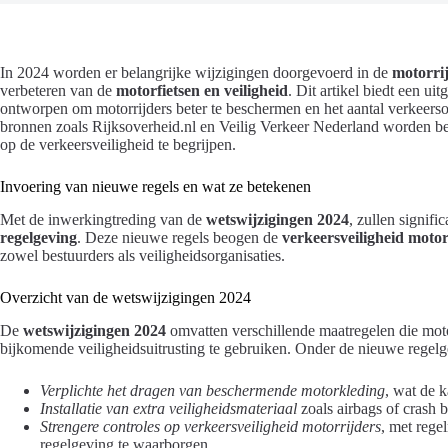
In 2024 worden er belangrijke wijzigingen doorgevoerd in de
motorri
verbeteren van de
motorfietsen en veiligheid
. Dit artikel biedt een ui
ontworpen om motorrijders beter te beschermen en het aantal verkeers
bronnen zoals Rijksoverheid.nl en Veilig Verkeer Nederland worden 
op de verkeersveiligheid te begrijpen.
Invoering van nieuwe regels en wat ze betekenen
Met de inwerkingtreding van de
wetswijzigingen 2024
, zullen signif
regelgeving
. Deze nieuwe regels beogen de
verkeersveiligheid motor
zowel bestuurders als veiligheidsorganisaties.
Overzicht van de wetswijzigingen 2024
De
wetswijzigingen 2024
omvatten verschillende maatregelen die motor
bijkomende veiligheidsuitrusting te gebruiken. Onder de nieuwe regelge
Verplichte het dragen van beschermende motorkleding
, wat de k
Installatie van extra veiligheidsmateriaal
zoals airbags of crash 
Strengere controles op verkeersveiligheid motorrijders
, met rege
regelgeving te waarborgen.