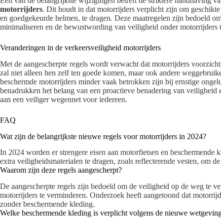
Een van de belangrijkste wijzigingen betreft de striktere handhaving v
motorrijders
. Dit houdt in dat motorrijders verplicht zijn om geschik
en goedgekeurde helmen, te dragen. Deze maatregelen zijn bedoeld om 
minimaliseren en de bewustwording van veiligheid onder motorrijders t
Veranderingen in de verkeersveiligheid motorrijders
Met de aangescherpte regels wordt verwacht dat motorrijders voorzicht
zal niet alleen hen zelf ten goede komen, maar ook andere weggebruiker
beschermde motorrijders minder vaak betrokken zijn bij ernstige onge
benadrukken het belang van een proactieve benadering van veiligheid e
aan een veiliger wegennet voor iedereen.
FAQ
Wat zijn de belangrijkste nieuwe regels voor motorrijders in 2024?
In 2024 worden er strengere eisen aan motorfietsen en beschermende kl
extra veiligheidsmaterialen te dragen, zoals reflecterende vesten, om de
Waarom zijn deze regels aangescherpt?
De aangescherpte regels zijn bedoeld om de veiligheid op de weg te ve
motorrijders te verminderen. Onderzoek heeft aangetoond dat motorrijd
zonder beschermende kleding.
Welke beschermende kleding is verplicht volgens de nieuwe wetgevin