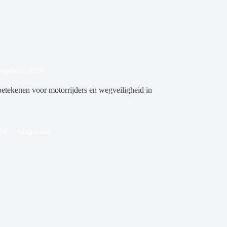
regels in 2024
betekenen voor motorrijders en wegveiligheid in
24
Magazine