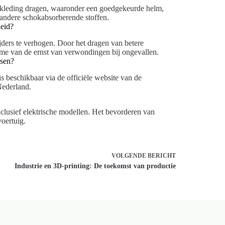
 kleding dragen, waaronder een goedgekeurde helm,
 andere schokabsorberende stoffen.
heid?
jders te verhogen. Door het dragen van betere
me van de ernst van verwondingen bij ongevallen.
tsen?
s beschikbaar via de officiële website van de
Nederland.
inclusief elektrische modellen. Het bevorderen van
voertuig.
VOLGENDE
BERICHT
Industrie en 3D-printing: De toekomst van productie