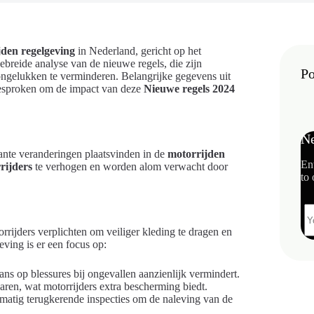
jden regelgeving
in Nederland, gericht op het
tgebreide analyse van de nieuwe regels, die zijn
Po
ongelukken te verminderen. Belangrijke gegevens uit
besproken om de impact van deze
Nieuwe regels 2024
Ne
icante veranderingen plaatsvinden in de
motorrijden
En
rijders
te verhogen en worden alom verwacht door
to 
rijders verplichten om veiliger kleding te dragen en
ving is er een focus op:
ans op blessures bij ongevallen aanzienlijk vermindert.
baren, wat motorrijders extra bescherming biedt.
lmatig terugkerende inspecties om de naleving van de