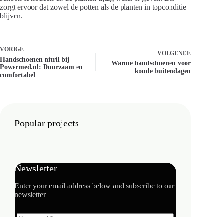
zorgt ervoor dat zowel de potten als de planten in topconditie
blijven.
VORIGE
VOLGENDE
Handschoenen nitril bij
Warme handschoenen voor
Powermed.nl: Duurzaam en
koude buitendagen
comfortabel
Popular projects
Newsletter
Enter your email address below and subscribe to our
newsletter