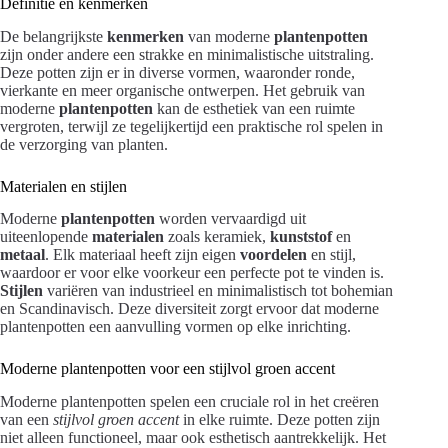
Definitie en kenmerken
De belangrijkste
kenmerken
van moderne
plantenpotten
zijn onder andere een strakke en minimalistische uitstraling.
Deze potten zijn er in diverse vormen, waaronder ronde,
vierkante en meer organische ontwerpen. Het gebruik van
moderne
plantenpotten
kan de esthetiek van een ruimte
vergroten, terwijl ze tegelijkertijd een praktische rol spelen in
de verzorging van planten.
Materialen en stijlen
Moderne
plantenpotten
worden vervaardigd uit
uiteenlopende
materialen
zoals keramiek,
kunststof
en
metaal
. Elk materiaal heeft zijn eigen
voordelen
en stijl,
waardoor er voor elke voorkeur een perfecte pot te vinden is.
Stijlen
variëren van industrieel en minimalistisch tot bohemian
en Scandinavisch. Deze diversiteit zorgt ervoor dat moderne
plantenpotten een aanvulling vormen op elke inrichting.
Moderne plantenpotten voor een stijlvol groen accent
Moderne plantenpotten spelen een cruciale rol in het creëren
van een
stijlvol groen accent
in elke ruimte. Deze potten zijn
niet alleen functioneel, maar ook esthetisch aantrekkelijk. Het