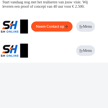
Ga
Start vandaag nog met het realiseren van jouw visie. Wij
naar
leveren een proof of concept van 40 uur voor € 2.500.
de
inhoud
Home
Service
Over ons
Menu
Magazi
Neem Contact op
Menu