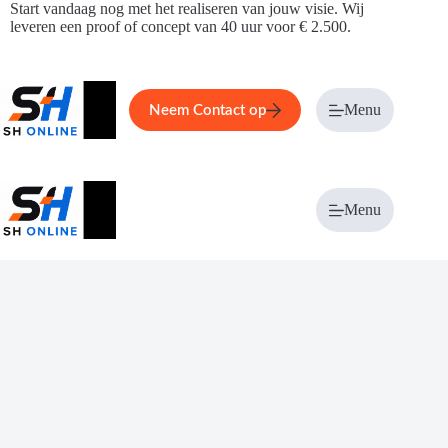
Ga
Start vandaag nog met het realiseren van jouw visie. Wij
naar
leveren een proof of concept van 40 uur voor € 2.500.
de
inhoud
Home
Service
Over ons
Menu
Magazi
Neem Contact op
Menu