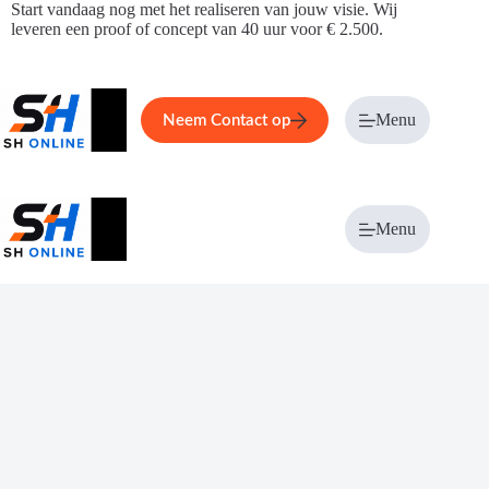
Ga
Start vandaag nog met het realiseren van jouw visie. Wij
naar
leveren een proof of concept van 40 uur voor € 2.500.
de
inhoud
Home
Service
Over ons
Menu
Magazi
Neem Contact op
Menu