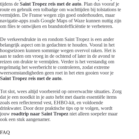
tijdens de
Saint Tropez reis met de auto
. Plan dus vooraf je
route en gebruik een tolbadge om wachttijden bij tolstations te
vermijden. De Franse wegen zijn goed onderhouden, maar
navigatie-apps zoals Google Maps of Waze kunnen nuttig zijn
om files te ontwijken en brandstofefficiëntie te verbeteren.
De verkeersdrukte in en rondom Saint Tropez is een ander
belangrijk aspect om in gedachten te houden. Vooral in het
hoogseizoen kunnen sommige wegen overvol raken. Het is
aan te raden om vroeg in de ochtend of later in de avond te
reizen om drukte te vermijden. Verder is het verstandig om
regelmatig het weerbericht te controleren, zodat extreme
weersomstandigheden geen roet in het eten gooien voor je
Saint Tropez reis met de auto
.
Tot slot, wees altijd voorbereid op onverwachte situaties. Zorg
dat je een noodkit in je auto hebt met daarin essentiële items
zoals een reflecterend vest, EHBO-kit, en voldoende
drinkwater. Door deze praktische tips op te volgen, wordt
jouw
roadtrip naar Saint Tropez
niet alleen soepeler maar
ook een stuk aangenamer.
FAQ