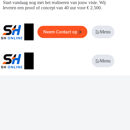
Ga
Start vandaag nog met het realiseren van jouw visie. Wij
naar
leveren een proof of concept van 40 uur voor € 2.500.
de
inhoud
Home
Service
Over ons
Menu
Magazi
Neem Contact op
Menu