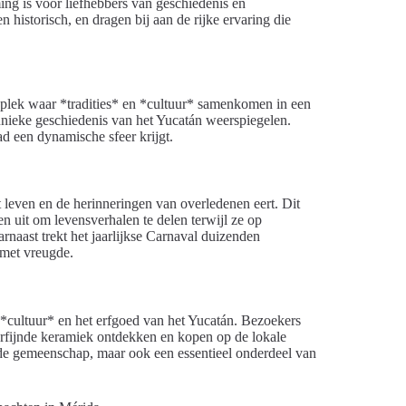
ing is voor liefhebbers van geschiedenis en
en historisch, en dragen bij aan de rijke ervaring die
n plek waar *tradities* en *cultuur* samenkomen in een
unieke geschiedenis van het Yucatán weerspiegelen.
d een dynamische sfeer krijgt.
 leven en de herinneringen van overledenen eert. Dit
n uit om levensverhalen te delen terwijl ze op
arnaast trekt het jaarlijkse Carnaval duizenden
 met vreugde.
 *cultuur* en het erfgoed van het Yucatán. Bezoekers
verfijnde keramiek ontdekken en kopen op de lokale
 de gemeenschap, maar ook een essentieel onderdeel van