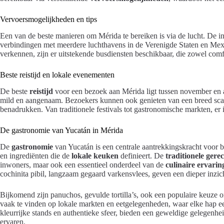
Vervoersmogelijkheden en tips
Een van de beste manieren om Mérida te bereiken is via de lucht. De in
verbindingen met meerdere luchthavens in de Verenigde Staten en Mexic
verkennen, zijn er uitstekende busdiensten beschikbaar, die zowel comf
Beste reistijd en lokale evenementen
De beste
reistijd
voor een bezoek aan Mérida ligt tussen november en 
mild en aangenaam. Bezoekers kunnen ook genieten van een breed sca
benadrukken. Van traditionele festivals tot gastronomische markten, er is
De gastronomie van Yucatán in Mérida
De
gastronomie
van Yucatán is een centrale aantrekkingskracht voor
en ingrediënten die de
lokale keuken
definieert. De
traditionele gere
inwoners, maar ook een essentieel onderdeel van de
culinaire ervarin
cochinita pibil, langzaam gegaard varkensvlees, geven een dieper inzicht 
Bijkomend zijn panuchos, gevulde tortilla’s, ook een populaire keuze on
vaak te vinden op lokale markten en eetgelegenheden, waar elke hap 
kleurrijke stands en authentieke sfeer, bieden een geweldige gelegenhe
ervaren.