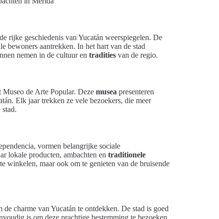
de rijke geschiedenis van Yucatán weerspiegelen. De
ale bewoners aantrekken. In het hart van de stad
unnen nemen in de cultuur en
tradities
van de regio.
t Museo de Arte Popular. Deze
musea
presenteren
atán. Elk jaar trekken ze vele bezoekers, die meer
 stad.
ependencia, vormen belangrijke sociale
r lokale producten, ambachten en
traditionele
 te winkelen, maar ook om te genieten van de bruisende
 de charme van Yucatán te ontdekken. De stad is goed
envoudig is om deze prachtige bestemming te bezoeken.