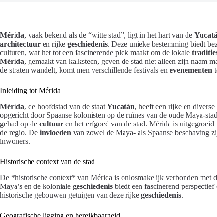
Mérida
, vaak bekend als de “witte stad”, ligt in het hart van de
Yucat
architectuur
en rijke
geschiedenis
. Deze unieke bestemming biedt be
culturen, wat het tot een fascinerende plek maakt om de lokale
traditie
Mérida
, gemaakt van kalksteen, geven de stad niet alleen zijn naam ma
de straten wandelt, komt men verschillende festivals en
evenementen
t
Inleiding tot Mérida
Mérida
, de hoofdstad van de staat
Yucatán
, heeft een rijke en divers
opgericht door Spaanse kolonisten op de ruïnes van de oude Maya-sta
gehad op de
cultuur
en het erfgoed van de stad. Mérida is uitgegroeid 
de regio. De
invloeden
van zowel de Maya- als Spaanse beschaving zijn
inwoners.
Historische context van de stad
De *historische context* van Mérida is onlosmakelijk verbonden met d
Maya’s en de koloniale
geschiedenis
biedt een fascinerend perspectief
historische gebouwen getuigen van deze rijke
geschiedenis
.
Geografische ligging en bereikbaarheid