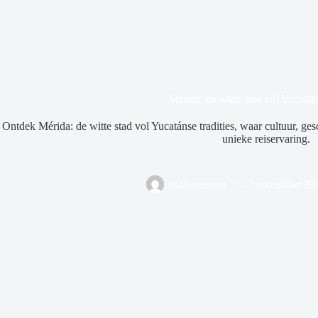
Mérida: de witte stad vol Yucatáns
Ontdek Mérida: de witte stad vol Yucatánse tradities, waar cultuur, g
unieke reiservaring.
management
23 november 20