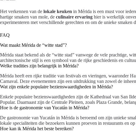
Het verkennen van de
lokale keuken
in Mérida is een must voor iedere
hartige smaken van mole, de
culinaire ervaring
hier is werkelijk onv
experimenteren met verschillende gerechten en om de unieke smaken die
FAQ
Wat maakt Mérida de “witte stad”?
Mérida staat bekend als de “witte stad” vanwege de vele prachtige, wi
architectonische stijl is een symbool van de rijke geschiedenis en cultu
Welke tradities zijn belangrijk in Mérida?
Mérida heeft een rijke traditie van festivals en vieringen, waaronder 
Carnaval. Deze evenementen zijn een uitdrukking van zowel de inheems
Wat zijn enkele populaire bezienswaardigheden in Mérida?
Enkele populaire bezienswaardigheden zijn de Kathedraal van San Ild
Popular. Daarnaast zijn de Centrale Pleinen, zoals Plaza Grande, belan
Hoe is de gastronomie van Yucatán in Mérida?
De gastronomie van Yucatán in Mérida is beroemd om zijn unieke smake
lokale specialiteiten die bezoekers kunnen proeven in restaurants en op
Hoe kan ik Mérida het beste bereiken?