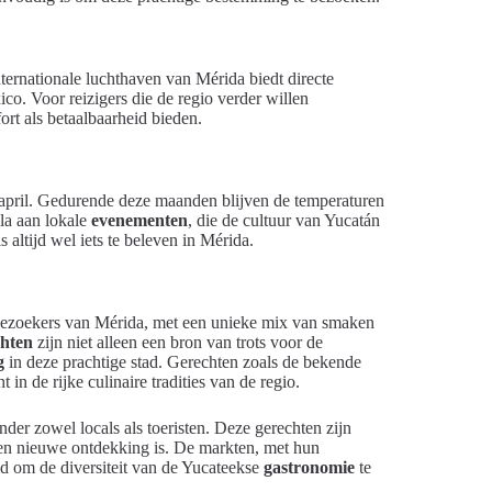
ternationale luchthaven van Mérida biedt directe
o. Voor reizigers die de regio verder willen
ort als betaalbaarheid bieden.
april. Gedurende deze maanden blijven de temperaturen
la aan lokale
evenementen
, die de cultuur van Yucatán
 altijd wel iets te beleven in Mérida.
 bezoekers van Mérida, met een unieke mix van smaken
chten
zijn niet alleen een bron van trots voor de
g
in deze prachtige stad. Gerechten zoals de bekende
in de rijke culinaire tradities van de regio.
der zowel locals als toeristen. Deze gerechten zijn
een nieuwe ontdekking is. De markten, met hun
id om de diversiteit van de Yucateekse
gastronomie
te