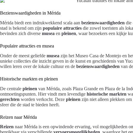
Bezienswaardigheden in Mérida
Mérida biedt een indrukwekkend scala aan
bezienswaardigheden
die 
stad is bekend om zijn
populaire attracties
die zowel toeristen als lok
bevinden zich diverse
musea
en
pleinen
, waar bezoekers een kijkje k
Populaire attracties en musea
Onder de meest geliefde
musea
zijn het Museo Casa de Montejo en he
unieke collecties die inzicht geven in de kunst en geschiedenis van Yuc
willen leren over de lokale cultuur en de
bezienswaardigheden
van de
Historische markten en pleinen
De centrale
pleinen
van Mérida, zoals Plaza Grande en Plaza de la Ind
ontmoetingspunten. Hier vindt men levendige
historische markten
waa
gerechten
worden verkocht. Deze
pleinen
zijn niet alleen plekken om
sfeer die de stad te bieden heeft.
Reizen naar Mérida
Reizen
naar Mérida is een opwindende ervaring, vol mogelijkheden om
bereikbaar via verschillende
vervoersmogelijkheden
, waardoor het e