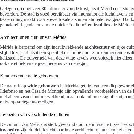
Gelegen op ongeveer 30 kilometer van de kust, bezit Mérida een strate
bevordert. De stad is goed bereikbaar via internationale luchthavens e
bestemming maakt voor zowel lokale als internationale reizigers. Dan
gemakkelijk genieten van de unieke *cultuur* en
tradities
die Mérida t
Architectuur en cultuur van Mérida
Mérida is beroemd om zijn indrukwekkende
architectuur
en rijke
cul
stijl
. Deze stad bezit een specifieke charme door zijn kenmerkende
wit
kalksteen. De zuiverheid van deze witte gevels weerspiegelt niet alle
ook de ethiek en de geschiedenis van de regio.
Kenmerkende witte gebouwen
De nadruk op
witte gebouwen
in Mérida getuigt van een diepgewortel
Ildefonso en het Casa de Montejo zijn opvallende voorbeelden van de
niet alleen visueel indrukwekkend, maar ook cultureel significant, aan
ontwerp vertegenwoordigen.
Invloeden van verschillende culturen
De cultuur van Mérida is sterk gevormd door de interactie tussen ver
invloeden
zijn duidelijk zichtbaar in de architectuur, kunst en het dag