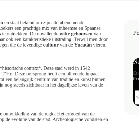
án
en staat bekend om zijn adembenemende
zoekers een prachtige mix van inheemse en Spaanse
Po
s
te ontdekken. De opvallende
witte gebouwen
van
ar ook een karakteristieke uitstraling. Terwijl men door
egen die de levendige
cultuur
van de
Yucatán
vieren.
Ne
e *historische context*. Deze stad werd in 1542
En
d T’Hó. Deze oorsprong heeft een blijvende impact
to 
tot een belangrijk centrum van traditie en kunst binnen
 nog steeds zichtbaar in het dagelijkse leven van de
e ontwikkeling van de regio. Het erfgoed van de
 op de evolutie van de stad. Archeologische vondsten en