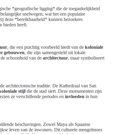
gische *geografische ligging* die de toegankelijkheid
n belangrijke snelwegen, wat het een populaire
kzij deze *bereikbaarheid* kunnen bezoekers
e bieden heeft.
tuur
, die een prachtig voorbeeld biedt van de
koloniale
te gebouwen
, die zijn samengesteld uit lokale
en de schoonheid van de
architectuur
, maar symboliseert
de architectonische traditie. De Kathedraal van San
koloniale stijl
die de stad siert. Deze monumenten zijn
gezien ze verschillende periodes en
invloeden
in hun
schillende beschavingen. Zowel Maya als Spaanse
elijkse leven van de inwoners. Dit culturele mengelmoes