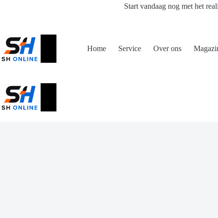
Ga
Start vandaag nog met het real
naar
de
inhoud
Home
Service
Over ons
Magazi