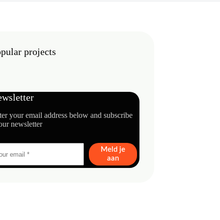
pular projects
wsletter
ter your email address below and subscribe
our newsletter
Meld je
aan