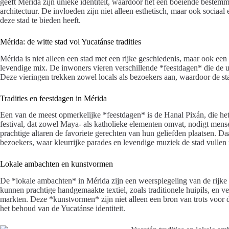
geeft Mérida zijn unieke identiteit, waardoor het een boeiende bestemm
architectuur. De invloeden zijn niet alleen esthetisch, maar ook sociaal 
deze stad te bieden heeft.
Mérida: de witte stad vol Yucatánse tradities
Mérida is niet alleen een stad met een rijke geschiedenis, maar ook ee
levendige mix. De inwoners vieren verschillende *feestdagen* die de 
Deze vieringen trekken zowel locals als bezoekers aan, waardoor de sta
Tradities en feestdagen in Mérida
Een van de meest opmerkelijke *feestdagen* is de Hanal Pixán, die het
festival, dat zowel Maya- als katholieke elementen omvat, nodigt mense
prachtige altaren de favoriete gerechten van hun geliefden plaatsen. Da
bezoekers, waar kleurrijke parades en levendige muziek de stad vullen
Lokale ambachten en kunstvormen
De *lokale ambachten* in Mérida zijn een weerspiegeling van de rijke
kunnen prachtige handgemaakte textiel, zoals traditionele huipils, en 
markten. Deze *kunstvormen* zijn niet alleen een bron van trots voor
het behoud van de Yucatánse identiteit.