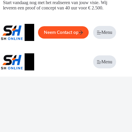
Ga
Start vandaag nog met het realiseren van jouw visie. Wij
naar
leveren een proof of concept van 40 uur voor € 2.500.
de
inhoud
Home
Service
Over ons
Menu
Magazi
Neem Contact op
Menu