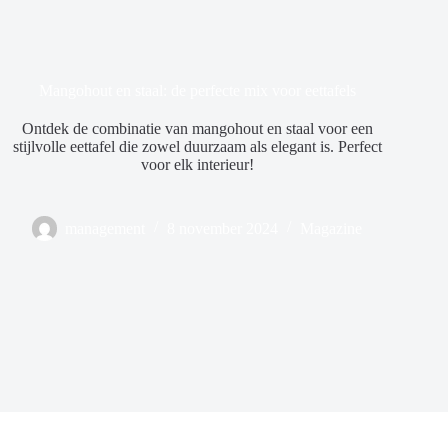
Mangohout en staal: de perfecte mix voor eettafels
Ontdek de combinatie van mangohout en staal voor een
stijlvolle eettafel die zowel duurzaam als elegant is. Perfect
voor elk interieur!
management
8 november 2024
Magazine