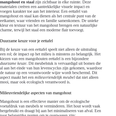
mangohout en staal
zijn zichtbaar in elke ruimte. Deze
materialen creëren een aantrekkelijke visuele impact en
voegen karakter toe aan het interieur. Een eettafel van
mangohout en staal kan dienen als het centrale punt van de
eetkamer, waar vrienden en familie samenkomen. De unieke
kleur en textuur van het mangohout brengen een natuurlijke
charme, terwijl het staal een moderne flair toevoegt.
Duurzame keuze voor je eettafel
Bij de keuze van een eettafel speelt niet alleen de uitstraling
een rol; de impact op het milieu is minstens zo belangrijk. Het
kiezen van een mangohouten eettafel is een bijzondere
duurzame keuze
. Dit meubelstuk is vervaardigd uit bomen die
al aan het einde van hun levenscyclus zijn gekomen, waardoor
de natuur op een verantwoorde wijze wordt beschermd. Dit
aspect maakt het een
milieuvriendelijk meubel
dat niet alleen
mooi, maar ook ecologisch verantwoord is.
Milieuvriendelijke aspecten van mangohout
Mangohout is een effectieve manier om de ecologische
voetafdruk van meubels te verminderen. Het hout wordt vaak
hergebruikt en draagt bij aan het minimaliseren van afval. Een
paar belangrijke punten om te overwegen zijn: