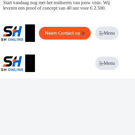
Ga
Start vandaag nog met het realiseren van jouw visie. Wij
naar
leveren een proof of concept van 40 uur voor € 2.500.
de
inhoud
Home
Service
Over ons
Menu
Magazi
Neem Contact op
Menu