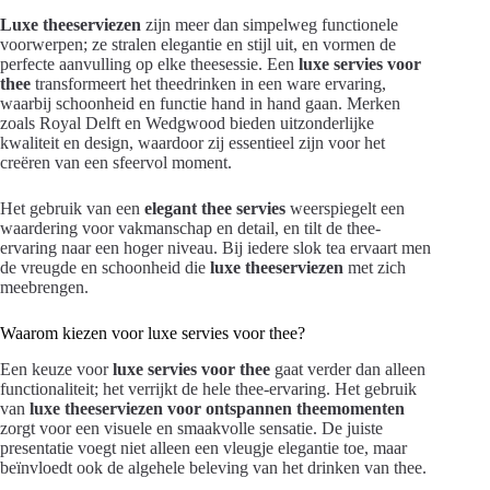
Luxe theeserviezen
zijn meer dan simpelweg functionele
voorwerpen; ze stralen elegantie en stijl uit, en vormen de
perfecte aanvulling op elke theesessie. Een
luxe servies voor
thee
transformeert het theedrinken in een ware ervaring,
waarbij schoonheid en functie hand in hand gaan. Merken
zoals Royal Delft en Wedgwood bieden uitzonderlijke
kwaliteit en design, waardoor zij essentieel zijn voor het
creëren van een sfeervol moment.
Het gebruik van een
elegant thee servies
weerspiegelt een
waardering voor vakmanschap en detail, en tilt de thee-
ervaring naar een hoger niveau. Bij iedere slok tea ervaart men
de vreugde en schoonheid die
luxe theeserviezen
met zich
meebrengen.
Waarom kiezen voor luxe servies voor thee?
Een keuze voor
luxe servies voor thee
gaat verder dan alleen
functionaliteit; het verrijkt de hele thee-ervaring. Het gebruik
van
luxe theeserviezen voor ontspannen theemomenten
zorgt voor een visuele en smaakvolle sensatie. De juiste
presentatie voegt niet alleen een vleugje elegantie toe, maar
beïnvloedt ook de algehele beleving van het drinken van thee.