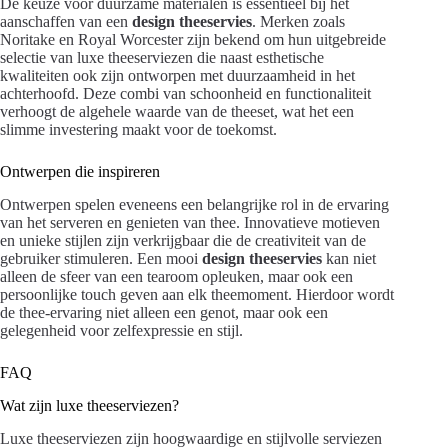
De keuze voor duurzame materialen is essentieel bij het
aanschaffen van een
design theeservies
. Merken zoals
Noritake en Royal Worcester zijn bekend om hun uitgebreide
selectie van luxe theeserviezen die naast esthetische
kwaliteiten ook zijn ontworpen met duurzaamheid in het
achterhoofd. Deze combi van schoonheid en functionaliteit
verhoogt de algehele waarde van de theeset, wat het een
slimme investering maakt voor de toekomst.
Ontwerpen die inspireren
Ontwerpen spelen eveneens een belangrijke rol in de ervaring
van het serveren en genieten van thee. Innovatieve motieven
en unieke stijlen zijn verkrijgbaar die de creativiteit van de
gebruiker stimuleren. Een mooi
design theeservies
kan niet
alleen de sfeer van een tearoom opleuken, maar ook een
persoonlijke touch geven aan elk theemoment. Hierdoor wordt
de thee-ervaring niet alleen een genot, maar ook een
gelegenheid voor zelfexpressie en stijl.
FAQ
Wat zijn luxe theeserviezen?
Luxe theeserviezen zijn hoogwaardige en stijlvolle serviezen