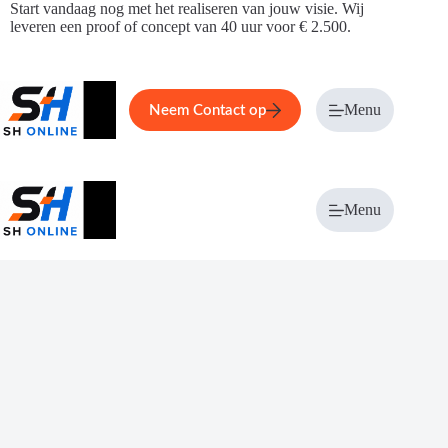
Ga
Start vandaag nog met het realiseren van jouw visie. Wij
naar
leveren een proof of concept van 40 uur voor € 2.500.
de
inhoud
Home
Service
Over ons
Menu
Magazi
Neem Contact op
Menu