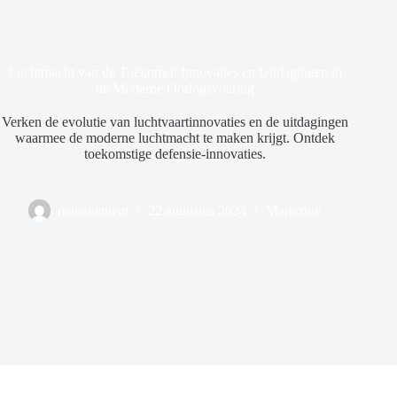
Luchtmacht van de Toekomst: Innovaties en Uitdagingen in
de Moderne Oorlogsvoering
Verken de evolutie van luchtvaartinnovaties en de uitdagingen
waarmee de moderne luchtmacht te maken krijgt. Ontdek
toekomstige defensie-innovaties.
management
22 augustus 2024
Magazine