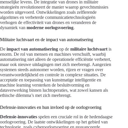
menselijke levens. De integratie van drones in militaire
strategieën revolutioneert de manier waarop gevechtsmissies
worden uitgevoerd. Ontwikkelingen zoals zelflerende
algoritmes en verbeterde communicatietechnologieën
verhogen de effectiviteit van drones en veranderen de
dynamiek van
moderne oorlogsvoering
.
Militaire luchtvaart en de impact van automatisering
De
impact van automatisering
op de
militaire luchtvaart
is
enorm. De rol van mensen en machines verschuift, waarbij
automatisering niet alleen de operationele efficiëntie verbetert,
maar ook nieuwe uitdagingen met zich meebrengt. Aangezien
systemen steeds autonomer worden, rijzen er vragen over
verantwoordelijkheid en controle in complexe situaties. De
acceptatie en toepassing van kunstmatige intelligentie en
machine learning versterken de besluitvorming en
dataverwerking binnen luchtoperaties, wat zowel kansen als
ethische dilemma’s met zich meebrengt.
Defensie-innovaties en hun invloed op de oorlogvoering
Defensie-innovaties
spelen een cruciale rol in de hedendaagse
oorlogvoering. De laatste ontwikkelingen op het gebied van
technologie, zoals cyberoorlogvoering en geavanceerde