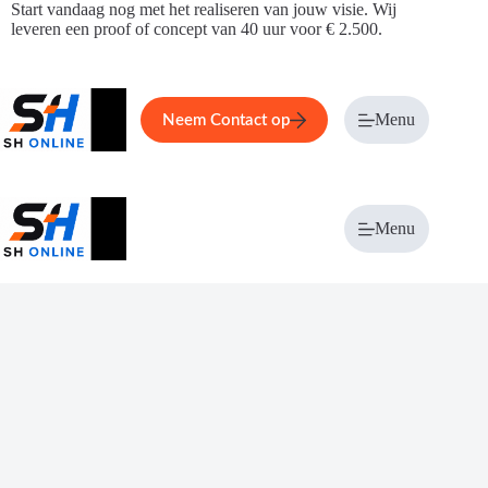
Ga
Start vandaag nog met het realiseren van jouw visie. Wij
naar
leveren een proof of concept van 40 uur voor € 2.500.
de
inhoud
Home
Service
Over ons
Menu
Magazi
Neem Contact op
Menu