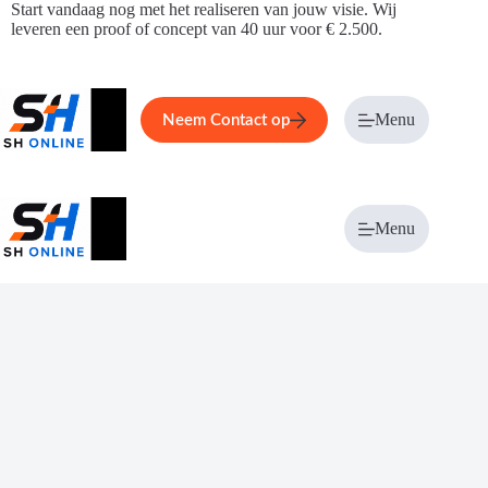
Ga
Start vandaag nog met het realiseren van jouw visie. Wij
naar
leveren een proof of concept van 40 uur voor € 2.500.
de
inhoud
Home
Service
Over ons
Menu
Magazi
Neem Contact op
Menu